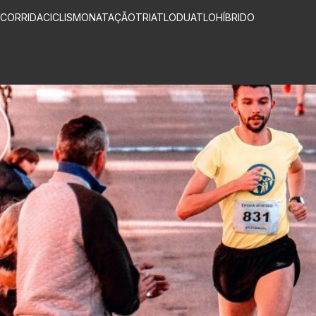
CORRIDA
CICLISMO
NATAÇÃO
TRIATLO
DUATLO
HÍBRIDO