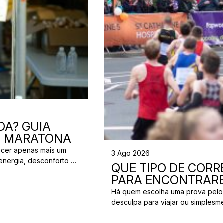
DA? GUIA
 E MARATONA
ecer apenas mais um
3 Ago 2026
energia, desconforto no
QUE TIPO DE CORRE
 da partida. A dúvida é
PARA ENCONTRARE
[…]
Há quem escolha uma prova pelo
desculpa para viajar ou simplesm
verdade é que nem todos correm
perfeita para um corredor pode n