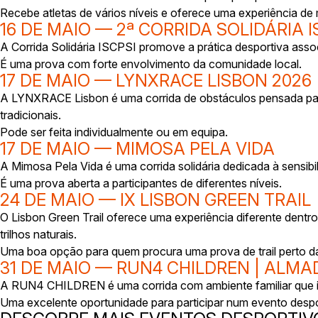
Recebe atletas de vários níveis e oferece uma experiência de
16 DE MAIO — 2ª CORRIDA SOLIDÁRIA I
A Corrida Solidária ISCPSI promove a prática desportiva asso
É uma prova com forte envolvimento da comunidade local.
17 DE MAIO — LYNXRACE LISBON 2026
A LYNXRACE Lisbon é uma corrida de obstáculos pensada para
tradicionais.
Pode ser feita individualmente ou em equipa.
17 DE MAIO — MIMOSA PELA VIDA
A Mimosa Pela Vida é uma corrida solidária dedicada à sensi
É uma prova aberta a participantes de diferentes níveis.
24 DE MAIO — IX LISBON GREEN TRAIL
O Lisbon Green Trail oferece uma experiência diferente dent
trilhos naturais.
Uma boa opção para quem procura uma prova de trail perto d
31 DE MAIO — RUN4 CHILDREN | ALM
A RUN4 CHILDREN é uma corrida com ambiente familiar que in
Uma excelente oportunidade para participar num evento despor