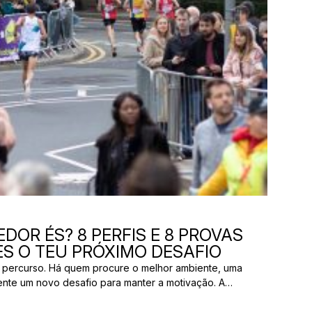
DOR ÉS? 8 PERFIS E 8 PROVAS
S O TEU PRÓXIMO DESAFIO
 percurso. Há quem procure o melhor ambiente, uma
ente um novo desafio para manter a motivação. A
os pelas mesmas razões. E uma prova que parece
ão ter nada a ver com aquilo que outro […]