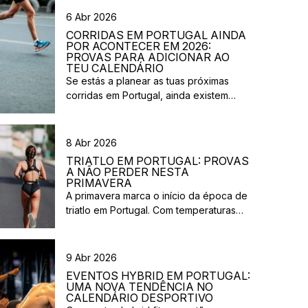
6 Abr 2026
CORRIDAS EM PORTUGAL AINDA
POR ACONTECER EM 2026:
PROVAS PARA ADICIONAR AO
TEU CALENDÁRIO
Se estás a planear as tuas próximas
corridas em Portugal, ainda existem
várias provas previstas para os próximos
meses de 2026. Entre corridas urbanas,
eventos solidários e provas em
8 Abr 2026
diferentes regiões do país, há opções
TRIATLO EM PORTUGAL: PROVAS
para atletas com vários níveis de
A NÃO PERDER NESTA
experiência. Nesta lista reunimos
PRIMAVERA
A primavera marca o início da época de
algumas corridas que ainda vão
triatlo em Portugal. Com temperaturas
acontecer em 2026 e que […]
mais estáveis e um calendário
competitivo cada vez mais completo,
esta é uma excelente altura para planear
9 Abr 2026
a tua próxima prova ou experimentar o
EVENTOS HYBRID EM PORTUGAL:
teu primeiro triatlo. Entre provas de
UMA NOVA TENDÊNCIA NO
longa distância, eventos costeiros e
CALENDÁRIO DESPORTIVO