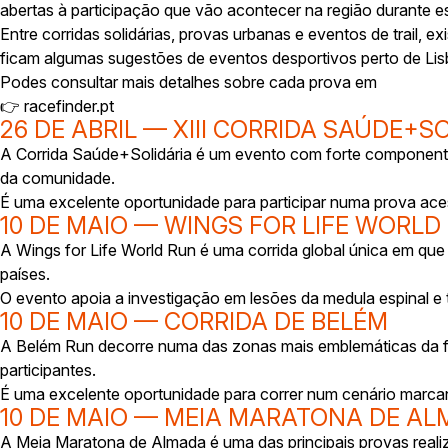
abertas à participação que vão acontecer na região durante e
Entre corridas solidárias, provas urbanas e eventos de trail, e
ficam algumas sugestões de eventos desportivos perto de Li
Podes consultar mais detalhes sobre cada prova em
👉 racefinder.pt
26 DE ABRIL — XIII CORRIDA SAÚDE+S
A Corrida Saúde+Solidária é um evento com forte componente 
da comunidade.
É uma excelente oportunidade para participar numa prova aces
10 DE MAIO — WINGS FOR LIFE WORLD 
A Wings for Life World Run é uma corrida global única em qu
países.
O evento apoia a investigação em lesões da medula espinal e
10 DE MAIO — CORRIDA DE BELÉM
A Belém Run decorre numa das zonas mais emblemáticas da fre
participantes.
É uma excelente oportunidade para correr num cenário marcan
10 DE MAIO — MEIA MARATONA DE A
A Meia Maratona de Almada é uma das principais provas reali