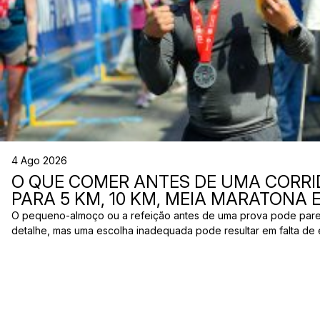
4 Ago 2026
O QUE COMER ANTES DE UMA CORRI
PARA 5 KM, 10 KM, MEIA MARATONA
O pequeno-almoço ou a refeição antes de uma prova pode par
detalhe, mas uma escolha inadequada pode resultar em falta de 
estômago ou vontade de ir à casa de banho poucos minutos antes
comum entre corredores: o que comer antes de uma corrida? A 