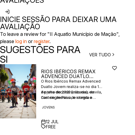
AVALIAÇÕES
INICIE SESSÃO PARA DEIXAR UMA
AVALIAÇÃO
To leave a review for "II Aquatlo Município de Mação",
please
log in
or
register
.
SUGESTÕES PARA
VER TUDO
SI
RIOS IBÉRICOS REMAX
ADVENCED DUATLO
JOVEM
O Rios Ibéricos Remax Advenced
Duatlo Jovem realiza-se no dia 12
de julho de 2025 (sábado), em
A prova decorrerá nas ruas da vila,
Castelo de Paiva, e integra o
com segmentos de corrida e
Campeonato Norte Jovem, com
ciclismo em piso asfaltado e de
JOVENS
distâncias adaptadas a cada
paralelos. É aberta a jovens
escalão etário. Organizado pelo
nascidos entre 2008 e 2018, com
Município de Castelo de Paiva em
inscrições gratuitas e
12
JUL
parceria com o Centro Sol
abastecimentos incluídos.
FREE
Nascente, associações locais e o