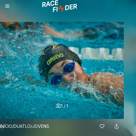
1
/
1
BREADCRUMBS
INÍCIO
/
DUATLO
/
JOVENS