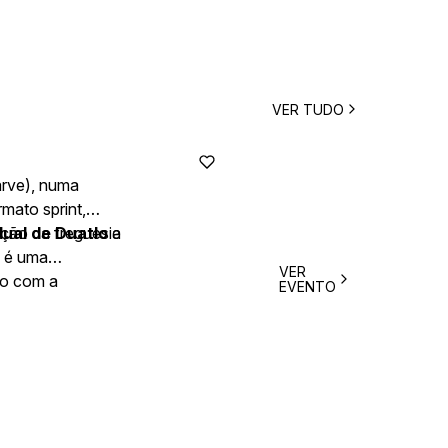
VER TUDO
arve), numa
mato sprint,
ação da freguesia
ual de Duatlo
e
, é uma
VER
vo com a
EVENTO