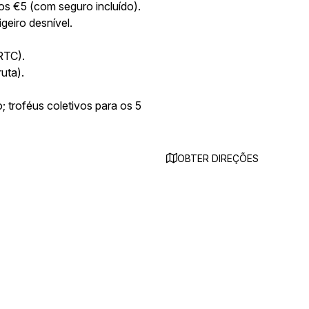
os €5 (com seguro incluído).
geiro desnível.
RTC).
uta).
 troféus coletivos para os 5
OBTER DIREÇÕES