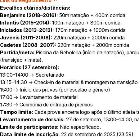
Link do Regulamento ↗
Escalões etários/distâncias:
Benjamins (2018–2016):
50m natação + 400m corrida
Infantis (2015–2014):
100m natação + 800m corrida
Iniciados (2013–2012):
170m natação + 1000m corrida
Juvenis (2011–2008):
220m natação + 2000m corrida
Cadetes (2008–2007):
220m natação + 2000m corrida
Partida/meta:
Piscina da Reboleira (início da natação), par
(transição + meta).
Horários (27 setembro):
13:00–14:00 → Secretariado
13:15–14:30 → Check-in de material & montagem na transição
15:00 → Início das provas (por escalão e género)
17:00 → Levantamento de material
17:30 → Cerimónia de entrega de prémios
Tempo limite:
Cada prova encerra logo após o último atleta t
Levantamento de dorsais:
27 de setembro, 13:00–14:00, na
Limite de participantes:
Não especificado.
Data limite de inscrição:
22 de setembro de 2025 (23:59).