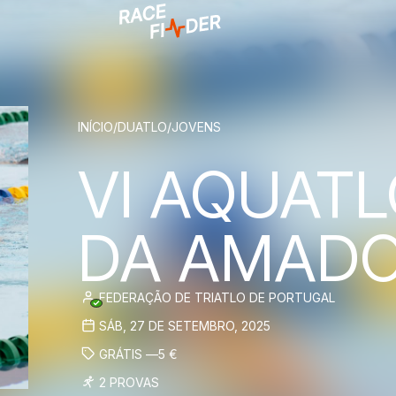
BREADCRUM
INÍCIO
/
DUATLO
/
JOVENS
VI AQUAT
DA AMAD
FEDERAÇÃO DE TRIATLO DE PORTUGAL
SÁB, 27 DE SETEMBRO, 2025
GRÁTIS —
5
€
2 PROVAS