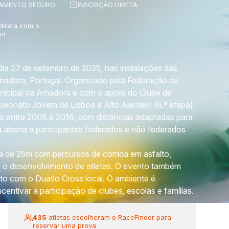
AMENTO SEGURO
INSCRIÇÃO DIRETA
 direta com o
or
 dia 27 de setembro de 2025, nas instalações das
Amadora, Portugal. Organizado pela Federação de
unicipal da Amadora e com o apoio do Clube de
onato Jovem de Lisboa e Alto Alentejo (6.ª etapa).
os entre 2008 e 2018, com distâncias adaptadas para
á aberta a participantes federados e não federados
 de 25m com percursos de corrida em asfalto,
 o desenvolvimento de atletas. O evento também
to com o Duatlo Cross local. O ambiente é
centivar a participação de clubes, escolas e famílias.
435
atletas escolheram o RaceFinder para
reservar uma prova