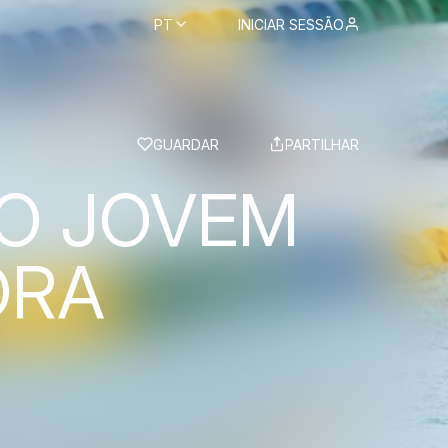
PT
INICIAR SESSÃO
BS
GUARDAR
PARTILHAR
LO JOVEM
ORA