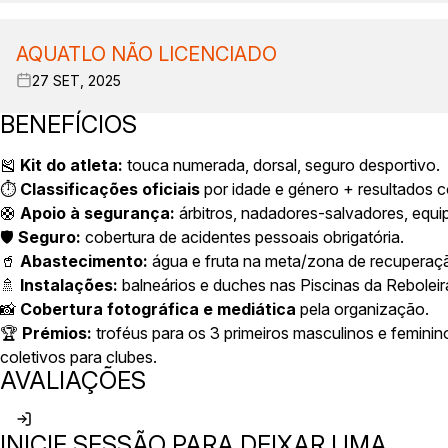
AQUATLO NÃO LICENCIADO
27 SET, 2025
BENEFÍCIOS
🎽
Kit do atleta:
touca numerada, dorsal, seguro desportivo.
⏱️
Classificações oficiais
por idade e género + resultados co
🛟
Apoio à segurança:
árbitros, nadadores-salvadores, equip
🛡️
Seguro:
cobertura de acidentes pessoais obrigatória.
🥤
Abastecimento:
água e fruta na meta/zona de recuperaç
🚿
Instalações:
balneários e duches nas Piscinas da Reboleira
📸
Cobertura fotográfica e mediática
pela organização.
🏆
Prémios:
troféus para os 3 primeiros masculinos e femini
coletivos para clubes.
AVALIAÇÕES
INICIE SESSÃO PARA DEIXAR UMA