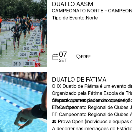
DUATLO AASM
CAMPEONATO NORTE – CAMPEON
Tipo de Evento:Norte
07
FREE
SET
DUATLO DE FÁTIMA
O IX Duatlo de Fátima é um evento di
Organizado pela Fátima Escola de Tri
oferece oportunidades de competição 
Os participantes podem competir em:
Elite e Open.
🚴‍♀️ Campeonato Regional de Clubes 
🏃‍♂️ Campeonato Regional de Clubes A
👥 Prova Open (indivíduos e equipas 
A decorrer nas imediações do Estádio