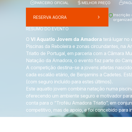
PARCEIRO OFICIAL
MELHOR PREÇO
PAG
Inscrição
RESERVA AGORA
organizad
RESUMO DO EVENTO
O
VI Aquatlo Jovem da Amadora
terá lugar no
Piscinas da Reboleira e zonas circundantes, na 
Triatlo de Portugal, em parceria com a Câmara M
Natação da Amadora, o evento faz parte do Campe
A competição destina-se a jovens atletas nascid
cada escalão etário, de Benjamins a Cadetes. Est
(com seguro incluído para estes últimos).
Este aquatlo jovem combina natação numa piscina
oferecendo um ambiente seguro e motivador para
conta para o “Troféu Amadora Triatlo”, em conjun
competitivo, mas de apoio, e foi concebido para in