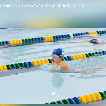
CORRIDA
CICLISMO
NATAÇÃO
TRIATLO
DUATLO
HÍBRIDO
1
/
1