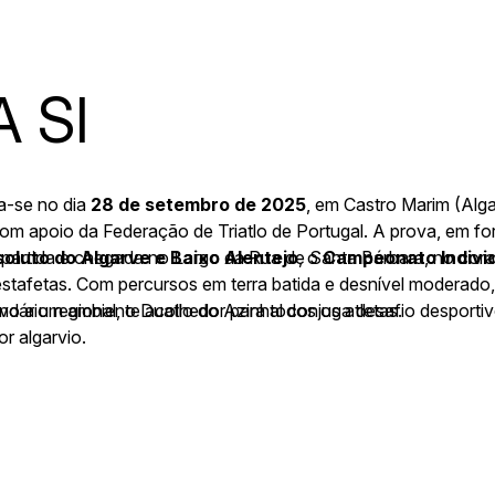
 SI
a-se no dia
28 de setembro de 2025
, em Castro Marim (Alg
m apoio da Federação de Triatlo de Portugal. A prova, em for
 partida e chegada no Largo da Rua de Santa Bárbara, no cor
luto do Algarve e Baixo Alentejo
, o
Campeonato Individ
i estafetas. Com percursos em terra batida e desnível moderado
ivo a um ambiente acolhedor para todos os atletas.
dário regional, o Duatlo do Azinhal conjuga desafio desporti
or algarvio.