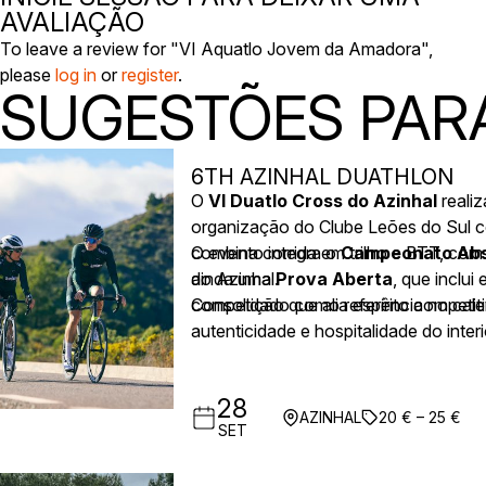
AVALIAÇÃO
To leave a review for "VI Aquatlo Jovem da Amadora",
please
log in
or
register
.
SUGESTÕES PARA
6TH AZINHAL DUATHLON
O
VI Duatlo Cross do Azinhal
realiz
organização do Clube Leões do Sul co
combina corrida em trilho e BTT, com
O evento integra o
Campeonato Abso
do Azinhal.
ainda uma
Prova Aberta
, que inclu
competição que alia espírito competit
Consolidado como referência no calen
autenticidade e hospitalidade do interi
28
AZINHAL
20 € – 25 €
SET