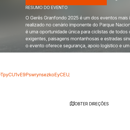
RESUMO DO EVENTO
O Gerês Granfondo 2025 é um dos eventos mais ic
realizado no cenário imponente do Parque Nacion
é uma oportunidade única para ciclistas de todos o
exigentes, paisagens montanhosas e estradas sin
o evento oferece segurança, apoio logístico e um
TpyCU1vE9PswrynsezkoEyCEU_JXOoYn2lZBU4VTw_aem_L
OBTER DIREÇÕES