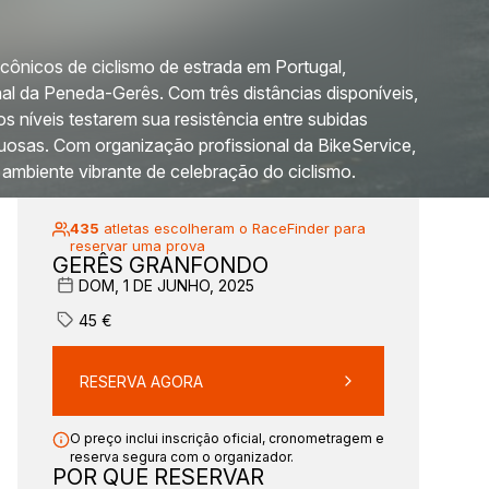
ônicos de ciclismo de estrada em Portugal,
al da Peneda-Gerês. Com três distâncias disponíveis,
s níveis testarem sua resistência entre subidas
uosas. Com organização profissional da BikeService,
 ambiente vibrante de celebração do ciclismo.
435
atletas escolheram o RaceFinder para
reservar uma prova
GERÊS GRANFONDO
tb2EYXctuPJDAuAkFHbbg
DOM, 1 DE JUNHO, 2025
45
€
RESERVA AGORA
O preço inclui inscrição oficial, cronometragem e
reserva segura com o organizador.
POR QUE RESERVAR