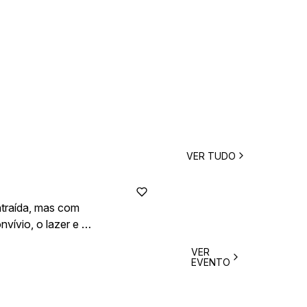
VER TUDO
ntraída, mas com
vívio, o lazer e a
aração.
VER
EVENTO