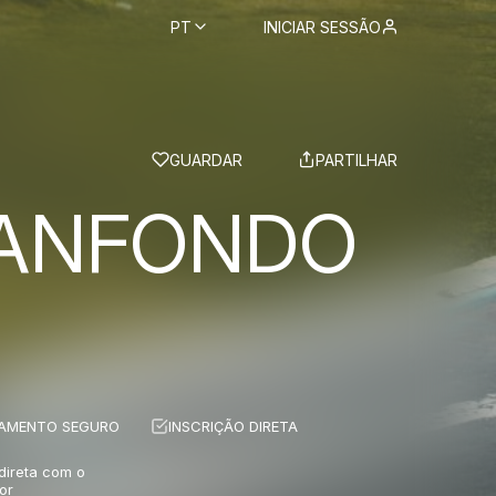
PT
INICIAR SESSÃO
BS
GUARDAR
PARTILHAR
RANFONDO
AMENTO SEGURO
INSCRIÇÃO DIRETA
 direta com o
or