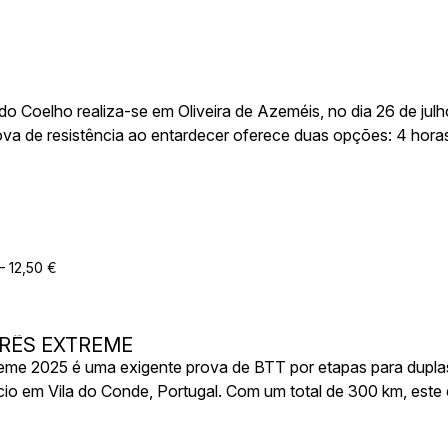
 Coelho realiza-se em Oliveira de Azeméis, no dia 26 de jul
rova de resistência ao entardecer oferece duas opções: 4 hora
onando uma experiência única durante o pôr do sol. Com um a
traído, é o evento ideal para atletas experientes e amantes d
– 12,50 €
ERÊS EXTREME
reme 2025 é uma exigente prova de BTT por etapas para duplas,
nício em Vila do Conde, Portugal. Com um total de 300 km, est
is deslumbrantes paisagens do norte de Portugal, incluindo o