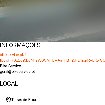
INFORMAÇÕES
bikeservice.pt/?
fbclid=PAZXh0bgNhZW0CMTEAAafHB_n9FLrhcnRVbKwGO
Bike Service
geral@bikeservice.pt
LOCAL
Terras de Bouro