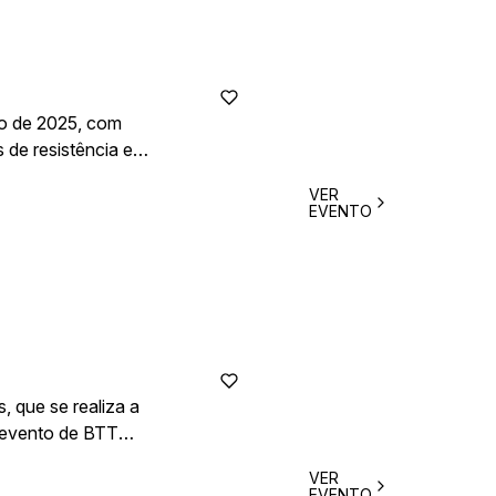
ho de 2025, com
s de resistência em
mbiente
VER
as duas rodas.
EVENTO
 que se realiza a
e evento de BTT
 emblemático
VER
EVENTO