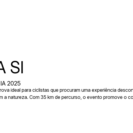
 SI
IÃ 2025
ova ideal para ciclistas que procuram uma experiência desco
m a natureza. Com 35 km de percurso, o evento promove o con
região de Oliveira do Bairro, aberto a todos os níveis de prep