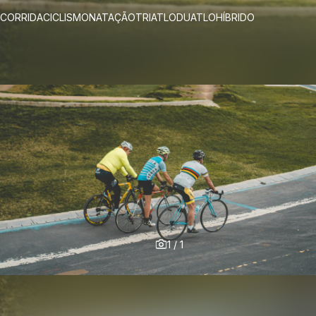
CORRIDA
CICLISMO
NATAÇÃO
TRIATLO
DUATLO
HÍBRIDO
1
/
1