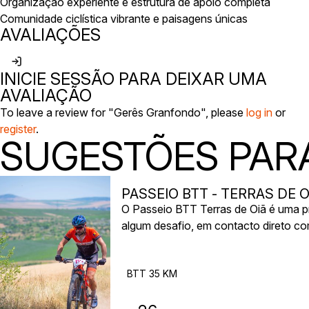
Organização experiente e estrutura de apoio completa
Comunidade ciclística vibrante e paisagens únicas
AVALIAÇÕES
INICIE SESSÃO PARA DEIXAR UMA
AVALIAÇÃO
To leave a review for "Gerês Granfondo", please
log in
or
register
.
SUGESTÕES PARA
PASSEIO BTT - TERRAS DE O
O Passeio BTT Terras de Oiã é uma pr
algum desafio, em contacto direto co
descoberta das paisagens naturais da 
BTT 35 KM