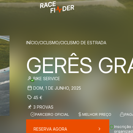
BREADCRUM
INÍCIO
/
CICLISMO
/
CICLISMO DE ESTRADA
GERÊS G
BIKE SERVICE
DOM, 1 DE JUNHO, 2025
45
€
3 PROVAS
PARCEIRO OFICIAL
MELHOR PREÇO
PAG
Inscrição
RESERVA AGORA
organizad