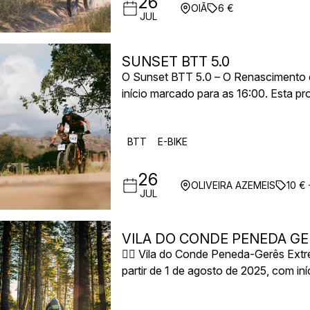
26
OIÃ
6 €
JUL
SUNSET BTT 5.0
O Sunset BTT 5.0 – O Renascimento do
início marcado para as 16:00. Esta p
BTT e 3 horas para E-bike, proporci
simultaneamente competitivo e descon
BTT
E-BIKE
26
OLIVEIRA AZEMEIS
10 € 
JUL
VILA DO CONDE PENEDA G
🚵‍♂️ Vila do Conde Peneda-Gerês Ext
partir de 1 de agosto de 2025, com i
multi-etapas percorre algumas das ma
Parque Nacional da Peneda-Gerês.