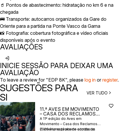
🥤 Pontos de abastecimento: hidratação no km 6 e na
chegada
🚌 Transporte: autocarros organizados da Gare do
Oriente para a partida na Ponte Vasco da Gama
📸 Fotografia: cobertura fotográfica e vídeo oficiais
disponíveis após o evento
AVALIAÇÕES
INICIE SESSÃO PARA DEIXAR UMA
AVALIAÇÃO
To leave a review for "EDP 8K", please
log in
or
register
.
SUGESTÕES PARA
VER TUDO
SI
11.ª AVES EM MOVIMENTO
– CASA DOS RECLAMOS
2026
A 11ª edição do Aves em
Movimento – Casa dos Reclamos
2026 é uma prova de corrida de
O evento está aberto a todas as