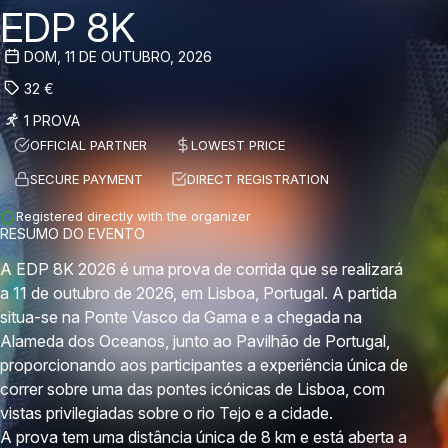
EDP 8K
DOM, 11 DE OUTUBRO, 2026
32
€
1 PROVA
OFFICIAL PARTNER
LOWEST PRICE
SECURE PAYMENT
DIRECT REGISTRATION
Registered directly with the organizer
RESUMO DO EVENTO
A EDP 8K 2026 é uma prova de corrida que se realizará
a 11 de outubro de 2026, em Lisboa, Portugal. A partida
situa-se na Ponte Vasco da Gama e a chegada na
Alameda dos Oceanos, junto ao Pavilhão de Portugal,
proporcionando aos participantes a experiência única de
correr sobre uma das pontes icónicas de Lisboa, com
vistas privilegiadas sobre o rio Tejo e a cidade.
A prova tem uma distância única de 8 km e está aberta a