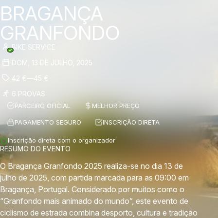
BRAGANÇA
GRANFONDO
BIKE SERVICE
DOM, 13 DE JULHO, 2025
42
€
—
45
€
6 PROVAS
PARCEIRO OFICIAL
MELHOR PREÇO
PAGAMENTO SEGURO
INSCRIÇÃO DIRETA
Inscrição direta com o organizador
RESUMO DO EVENTO
O Bragança Granfondo 2025 realiza-se no dia 13 de
julho de 2025, com partida marcada para as 09:00 em
Bragança, Portugal. Considerado por muitos como o
“Granfondo mais animado do mundo”, este evento de
ciclismo de estrada combina desporto, cultura e tradição