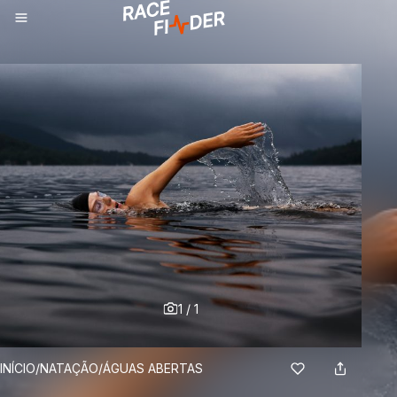
1
/
1
BREADCRUMBS
INÍCIO
/
NATAÇÃO
/
ÁGUAS ABERTAS