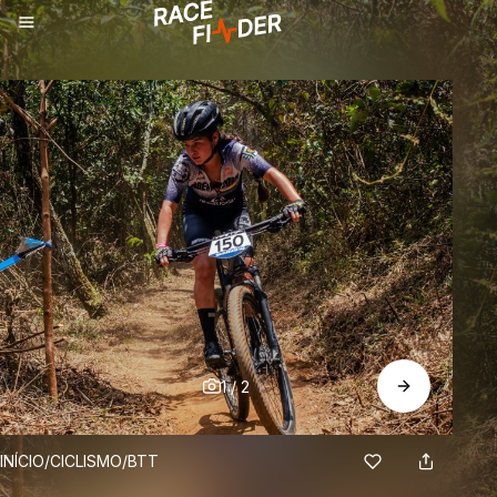
1
/
2
BREADCRUMBS
INÍCIO
/
CICLISMO
/
BTT