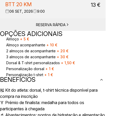
BTT 20 KM
13
€
06 SET, 2026
9:00
RESERVA RÁPIDA
OPÇÕES ADICIONAIS
Almoço
+
5
€
Almoço acompanhante
+
10
€
2 almoços de acompanhante
+
20
€
3 almoços de acompanhante
+
30
€
Dorsal & T-shirt personalizados
+
1,50
€
Personalização dorsal
+
1
€
Personalização t-shirt
+
1
€
BENEFÍCIOS
🎽 Kit do atleta: dorsal, t-shirt técnica disponível para
compra na inscrição
🏅 Prémio de finalista: medalha para todos os
participantes à chegada
🥤 Abastecimentos: pontos de hidratação e alimentação