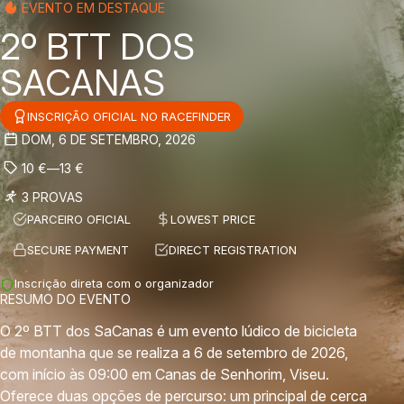
EVENTO EM DESTAQUE
2º BTT DOS
SACANAS
INSCRIÇÃO OFICIAL NO RACEFINDER
DOM, 6 DE SETEMBRO, 2026
10
€
—
13
€
3 PROVAS
PARCEIRO OFICIAL
LOWEST PRICE
SECURE PAYMENT
DIRECT REGISTRATION
Inscrição direta com o organizador
RESUMO DO EVENTO
O 2º BTT dos SaCanas é um evento lúdico de bicicleta
de montanha que se realiza a 6 de setembro de 2026,
com início às 09:00 em Canas de Senhorim, Viseu.
Oferece duas opções de percurso: um principal de cerca