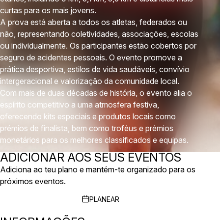
curtas para os mais jovens.
A prova está aberta a todos os atletas, federados ou
não, representando coletividades, associações, escolas
ou individualmente. Os participantes estão cobertos por
seguro de acidentes pessoais. O evento promove a
prática desportiva, estilos de vida saudáveis, convívio
intergeracional e valorização da comunidade local.
Com mais de duas décadas de história, o evento alia o
espírito competitivo a uma atmosfera festiva,
oferecendo kits especiais e produtos locais como
prémios de finalista, bem como troféus e prémios
monetários para os melhores classificados e equipas.
ADICIONAR AOS SEUS EVENTOS
Adiciona ao teu plano e mantém-te organizado para os
próximos eventos.
PLANEAR