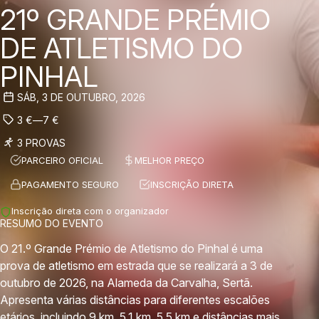
21º GRANDE PRÉMIO
DE ATLETISMO DO
PINHAL
SÁB, 3 DE OUTUBRO, 2026
3
€
—
7
€
3 PROVAS
PARCEIRO OFICIAL
MELHOR PREÇO
PAGAMENTO SEGURO
INSCRIÇÃO DIRETA
Inscrição direta com o organizador
RESUMO DO EVENTO
O 21.º Grande Prémio de Atletismo do Pinhal é uma
prova de atletismo em estrada que se realizará a 3 de
outubro de 2026, na Alameda da Carvalha, Sertã.
Apresenta várias distâncias para diferentes escalões
etários, incluindo 9 km, 5,1 km, 5,5 km e distâncias mais