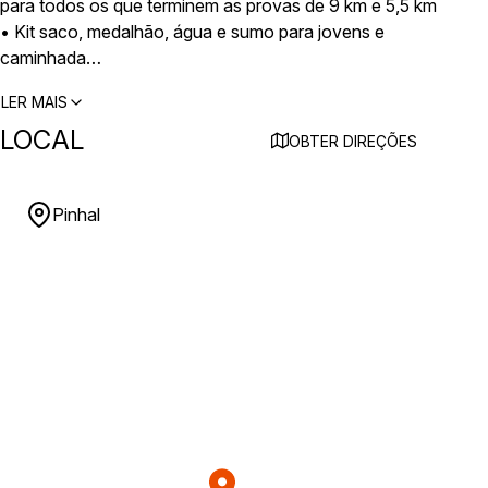
para todos os que terminem as provas de 9 km e 5,5 km
• Kit saco, medalhão, água e sumo para jovens e
caminhada
• Prémios monetários para os 3 primeiros seniores
LER MAIS
masculinos e femininos: 30€, 20€, 10€
LOCAL
• Prémios monetários para os 3 primeiros juniores e
OBTER DIREÇÕES
veteranos masculinos e femininos: 15€, 10€, 5€
• Taças para os 3 primeiros dos escalões jovens e
caminhada
Pinhal
• Taças para as primeiras 10 equipas