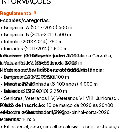
INFORMAÇÕES
Regulamento ↗
Escalões/categorias:
• Benjamim A (2017-2020) 500 m
• Benjamim B (2015-2016) 500 m
• Infantis (2013-2014) 750 m
• Iniciados (2011-2012) 1.500 m
• Seniores (2006 e anteriores) 9.000 m
Locais de partida/chegada:
Alameda da Carvalha,
• Veteranos I-V (35-59 anos) 9.000 m
junto ao Palácio da Justiça da Sertã
• Veteranos VI-VIII (60+ anos) 5.100 m
Horários de partida por categoria/distância:
• Juniores (2007-2008) 5.100 m
• Benjamins A e B: 15h20
• Marcha e Caminhada (6-100 anos) 4.000 m
• Infantis: 15h30
• Juvenis (2009-2010) 2.250 m
• Iniciados: 15h40
• Seniores, Veteranos I-V, Veteranos VI-VIII, Juniores:
16h00
Prazo de inscrição:
10 de março de 2026 às 20h00
• Marcha e Caminhada: 16h03
online em waitastart.com/21-gpa-pinhal-serta-2026
• Juvenis: 16h55
Prémios:
• Kit especial, saco, medalhão alusivo, queijo e chouriço