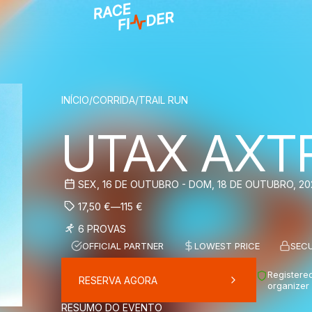
BREADCRUM
INÍCIO
/
CORRIDA
/
TRAIL RUN
UTAX AXT
SEX, 16 DE OUTUBRO - DOM, 18 DE OUTUBRO, 20
17,50
€
—
115
€
6 PROVAS
OFFICIAL PARTNER
LOWEST PRICE
SEC
Registered
RESERVA AGORA
organizer
RESUMO DO EVENTO