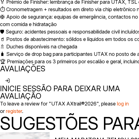
🏅 Prémio de Finisher: lembrança de Finisher para UTAX, TSL
⏱️ Cronometragem + resultados em direto via chip eletrônico 
🛟 Apoio de segurança: equipas de emergência, contactos no
com comida e hidratação
🛡️ Seguro: acidentes pessoais e responsabilidade civil incluído
🥤 Postos de abastecimento: sólidos e líquidos em todos os co
🚿 Duches disponíveis na chegada
🧳 Serviço de drop bag para participantes UTAX no posto de a
🏆 Premiações para os 3 primeiros por escalão e geral, inclui
AVALIAÇÕES
INICIE SESSÃO PARA DEIXAR UMA
AVALIAÇÃO
To leave a review for "UTAX AXtrail®2026", please
log in
or
register
.
SUGESTÕES PARA