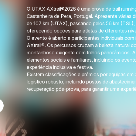
O UTAX AXtrail®2026 é uma prova de trail running
Castanheira de Pera, Portugal. Apresenta várias di
de 107 km (UTAX), passando pelos 56 km (TSL), 
oferecendo opções para atletas de diferentes níve
O evento é aberto a participantes individuais com 
AXtrail®. Os percursos cruzam a beleza natural do
montanhoso exigente com trilhos panorâmicos. A 
elementos sociais e familiares, incluindo os event
experiência inclusiva e festiva.
Existem classificações e prémios por equipas e
logístico robusto, incluindo postos de abastecime
recuperação pós-prova, para garantir uma experiê