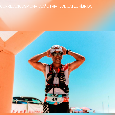
CORRIDA
CICLISMO
NATAÇÃO
TRIATLO
DUATLO
HÍBRIDO