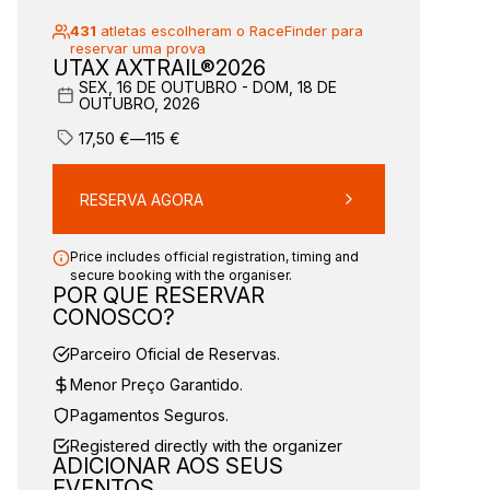
431
atletas escolheram o RaceFinder para
reservar uma prova
UTAX AXTRAIL®2026
SEX, 16 DE OUTUBRO - DOM, 18 DE
OUTUBRO, 2026
17,50
€
—
115
€
RESERVA AGORA
Price includes official registration, timing and
secure booking with the organiser.
POR QUE RESERVAR
CONOSCO?
Parceiro Oficial de Reservas.
Menor Preço Garantido.
Pagamentos Seguros.
Registered directly with the organizer
ADICIONAR AOS SEUS
EVENTOS