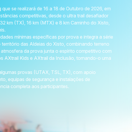
 que se realizará de 16 a 18 de Outubro de 2026, em
stâncias competitivas, desde o ultra trail desafiador
32 km (TX), 16 km (MTX) e 8 km Caminho do Xisto,
is.
idades mínimas específicas por prova e integra a série
 território das Aldeias do Xisto, combinando terreno
atmosfera da prova junta o espírito competitivo com
os AXtrail Kids e AXtrail da Inclusão, tornando-o uma
m algumas provas (UTAX, TSL, TX), com apoio
nto, equipas de segurança e instalações de
ncia completa aos participantes.