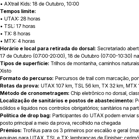
• AXtrail Kids: 18 de Outubro, 10:00
Tempos limite:
• UTAX: 28 horas
• TSL: 17 horas
• TX: 8 horas
• MTX: 4 horas
Horário e local para retirada do dorsal:
Secretariado abert
17 de Outubro (07:00-20:00), 18 de Outubro (07:00-10:30) na
Tipos de superfície:
Trilhos de montanha, caminhos naturais
Xisto
Formato do percurso:
Percursos de trail com marcação, pon
Rotas da prova:
UTAX 107 km, TSL 56 km, TX 32 km, MTX 1
Método de cronometragem:
Chip eletrônico no dorsal, clas
Localização de sanitários e postos de abastecimento:
Po
sólidos e líquidos nos controlos obrigatórios; sanitários na pa
Política de drop bag:
Participantes do UTAX podem enviar 
posto principal a meio da prova, recolhido na chegada
Prémios:
Troféus para os 3 primeiros por escalão e geral (ma
equipas para UTAX, TSL e TX; lembranças de Finisher; cerimón