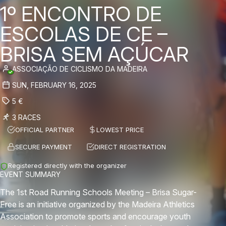
1º ENCONTRO DE
ESCOLAS DE CE –
BRISA SEM AÇÚCAR
ASSOCIAÇÃO DE CICLISMO DA MADEIRA
SUN, FEBRUARY 16, 2025
5
€
3 RACES
OFFICIAL PARTNER
LOWEST PRICE
SECURE PAYMENT
DIRECT REGISTRATION
Registered directly with the organizer
EVENT SUMMARY
The 1st Road Running Schools Meeting – Brisa Sugar-
Free is an initiative organized by the Madeira Athletics
Association to promote sports and encourage youth