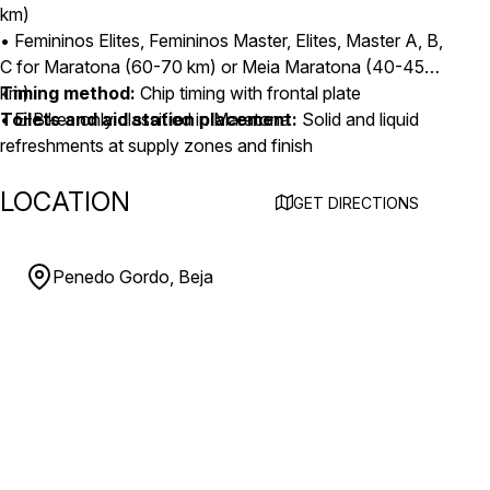
km)
• Femininos Elites, Femininos Master, Elites, Master A, B,
C for Maratona (60-70 km) or Meia Maratona (40-45
km)
Timing method:
Chip timing with frontal plate
• E-Bikes only classified in Maratona
Toilets and aid station placement:
Solid and liquid
refreshments at supply zones and finish
LOCATION
GET DIRECTIONS
Penedo Gordo, Beja