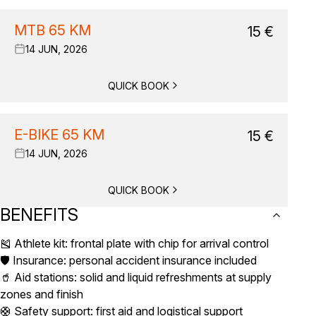
MTB 65 KM
15
€
14 JUN, 2026
QUICK BOOK
E-BIKE 65 KM
15
€
14 JUN, 2026
QUICK BOOK
BENEFITS
🎽 Athlete kit: frontal plate with chip for arrival control
🛡️ Insurance: personal accident insurance included
🥤 Aid stations: solid and liquid refreshments at supply
zones and finish
🛟 Safety support: first aid and logistical support