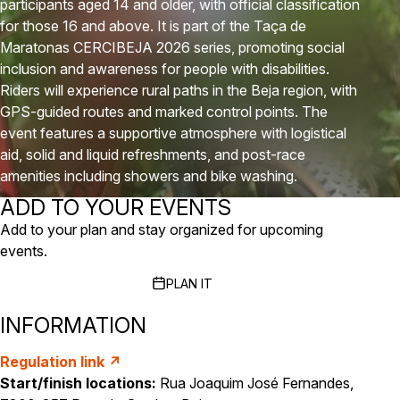
participants aged 14 and older, with official classification
for those 16 and above. It is part of the Taça de
Maratonas CERCIBEJA 2026 series, promoting social
inclusion and awareness for people with disabilities.
Riders will experience rural paths in the Beja region, with
GPS-guided routes and marked control points. The
event features a supportive atmosphere with logistical
aid, solid and liquid refreshments, and post-race
amenities including showers and bike washing.
ADD TO YOUR EVENTS
Add to your plan and stay organized for upcoming
events.
PLAN IT
INFORMATION
Regulation link ↗
Start/finish locations:
Rua Joaquim José Fernandes,