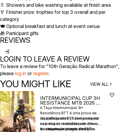
🚿 Showers and bike washing available at finish area
🏅 Finisher prize: trophies for top 3 overall and per
category
🍽️ Optional breakfast and lunch at event venue
🎁 Participant gifts
REVIEWS
LOGIN TO LEAVE A REVIEW
To leave a review for "10th Geração Radical Marathon",
please
log in
or
register
.
YOU MIGHT LIKE
VIEW ALL
INTERMUNICIPAL CUP 3H
RESISTANCE MTB 2026 -
6 STAGES
A Taça Intermunicipal 3H
Resistência BTT é uma prova de
resistência em BTT composta por
Os participantes podem competir
seis etapas realizadas em várias
na prova de resistência de 3 horas
localidades, incluindo Alenquer,
ou nas provas juvenis de BTT
A competição integra uma série