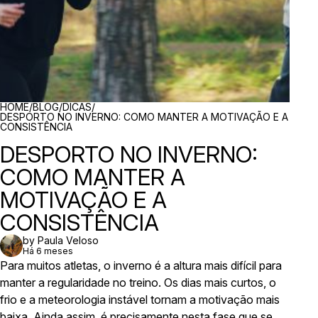
BREADCRUMBS
HOME
/
BLOG
/
DICAS
/
DESPORTO NO INVERNO: COMO MANTER A MOTIVAÇÃO E A
CONSISTÊNCIA
DESPORTO NO INVERNO:
COMO MANTER A
MOTIVAÇÃO E A
CONSISTÊNCIA
by Paula Veloso
Há 6 meses
Para muitos atletas, o inverno é a altura mais difícil para
manter a regularidade no treino. Os dias mais curtos, o
frio e a meteorologia instável tornam a motivação mais
baixa. Ainda assim, é precisamente nesta fase que se