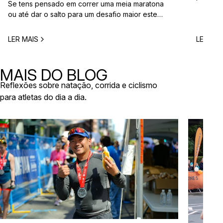
Se tens pensado em correr uma meia maratona
corridas
ou até dar o salto para um desafio maior este
vão aco
ano, este é o momento certo para começar a
Entre co
planear. Entre a primavera e o verão, o
eventos 
LER MAIS
LER MAI
calendário de provas em Portugal ganha vida.
níveis e
Há eventos por todo o país, diferentes formatos
de even
e experiências para todos os […]
MAIS DO BLOG
Reflexões sobre natação, corrida e ciclismo
para atletas do dia a dia.