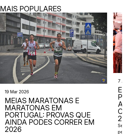
MAIS POPULARES
7 Abr 2
EVE
19 Mar 2026
PER
MEIAS MARATONAS E
ADI
MARATONAS EM
CAL
PORTUGAL: PROVAS QUE
2026
AINDA PODES CORRER EM
Se está
2026
perto d