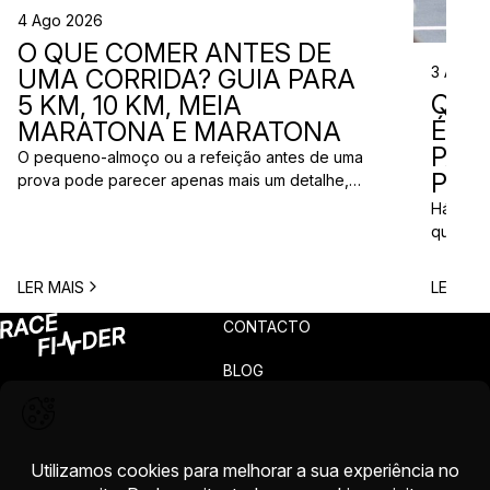
4 Ago 2026
O QUE COMER ANTES DE
3 Ago 
UMA CORRIDA? GUIA PARA
QUE
5 KM, 10 KM, MEIA
ÉS? 
MARATONA E MARATONA
PAR
O pequeno-almoço ou a refeição antes de uma
PRÓ
prova pode parecer apenas mais um detalhe,
mas uma escolha inadequada pode resultar em
Há quem
falta de energia, desconforto no estômago ou
quem pr
vontade de ir à casa de banho poucos minutos
para vi
antes da partida. A dúvida é comum entre
para ma
LER MAIS
LER MAI
corredores: o que comer antes de uma corrida?
todos c
A […]
prova q
CONTACTO
pode nã
[…]
BLOG
PRIVACIDADE
TERMOS