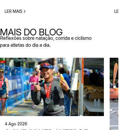
ano, este é o momento certo para começar a
Entre co
planear. Entre a primavera e o verão, o
eventos 
LER MAIS
LER MAI
calendário de provas em Portugal ganha vida.
níveis e
Há eventos por todo o país, diferentes formatos
de even
e experiências para todos os […]
MAIS DO BLOG
Reflexões sobre natação, corrida e ciclismo
para atletas do dia a dia.
4 Ago 2026