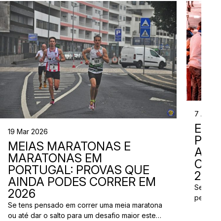
7 Abr 2
EVE
19 Mar 2026
PER
MEIAS MARATONAS E
ADI
MARATONAS EM
CAL
PORTUGAL: PROVAS QUE
2026
AINDA PODES CORRER EM
Se está
2026
perto d
Se tens pensado em correr uma meia maratona
corridas
ou até dar o salto para um desafio maior este
vão aco