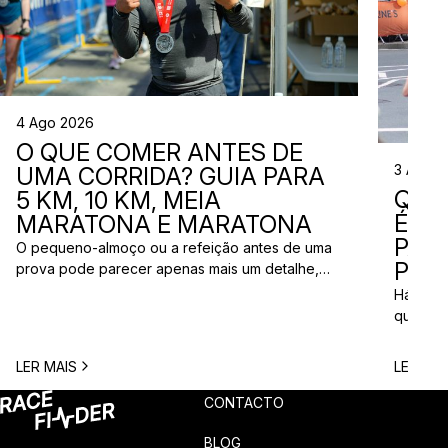
4 Ago 2026
O QUE COMER ANTES DE
3 Ago 
UMA CORRIDA? GUIA PARA
QUE
5 KM, 10 KM, MEIA
ÉS? 
MARATONA E MARATONA
PAR
O pequeno-almoço ou a refeição antes de uma
PRÓ
prova pode parecer apenas mais um detalhe,
mas uma escolha inadequada pode resultar em
Há quem
falta de energia, desconforto no estômago ou
quem pr
vontade de ir à casa de banho poucos minutos
para vi
antes da partida. A dúvida é comum entre
para ma
LER MAIS
LER MAI
corredores: o que comer antes de uma corrida?
todos c
A […]
prova q
CONTACTO
pode nã
[…]
BLOG