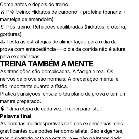
Come antes e depois do treino:
🍌 Pré-treino: Hidratos de carbono + proteína (banana +
manteiga de amendoim)
🍲 Pós-treino: Refeições equilibradas (hidratos, proteína,
gorduras)
🚴 Testa as estratégias de alimentação para o dia da
prova com antecedência — o dia da corrida não é altura
para experiências.
TREINA TAMBÉM A MENTE
As transições são complicadas. A fadiga é real. Os
nervos da prova são normais. A preparação mental é
tão importante quanto a física.
Pratica transições, ensaia o teu plano de prova e tem um
mantra preparado.
🧠 “Uma etapa de cada vez. Treinei para isto.”
Palavra final
As corridas multidesportivas são das experiências mais
gratificantes que podes ter como atleta. São exigentes,
mas o segredo está na estrutura — não na intensidade.