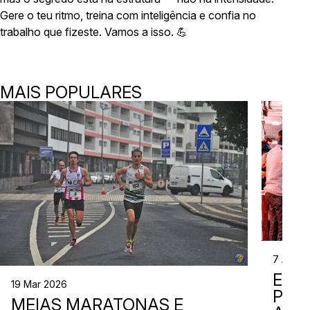
Gere o teu ritmo, treina com inteligência e confia no
trabalho que fizeste. Vamos a isso. 💪
MAIS POPULARES
7 Abr 2
EVE
19 Mar 2026
PER
MEIAS MARATONAS E