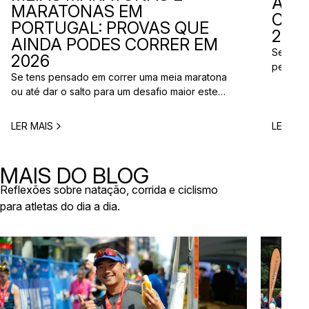
ADI
MARATONAS EM
CAL
PORTUGAL: PROVAS QUE
2026
AINDA PODES CORRER EM
Se está
2026
perto d
Se tens pensado em correr uma meia maratona
corridas
ou até dar o salto para um desafio maior este
vão aco
ano, este é o momento certo para começar a
Entre co
planear. Entre a primavera e o verão, o
eventos 
LER MAIS
LER MAI
calendário de provas em Portugal ganha vida.
níveis e
Há eventos por todo o país, diferentes formatos
de even
e experiências para todos os […]
MAIS DO BLOG
Reflexões sobre natação, corrida e ciclismo
para atletas do dia a dia.