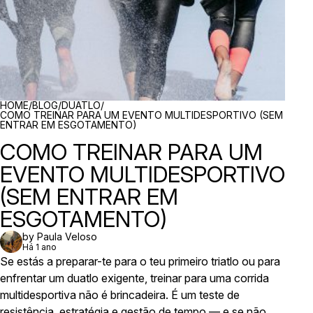
BREADCRUMBS
HOME
/
BLOG
/
DUATLO
/
COMO TREINAR PARA UM EVENTO MULTIDESPORTIVO (SEM
ENTRAR EM ESGOTAMENTO)
COMO TREINAR PARA UM
EVENTO MULTIDESPORTIVO
(SEM ENTRAR EM
ESGOTAMENTO)
by Paula Veloso
Há 1 ano
Se estás a preparar-te para o teu primeiro triatlo ou para
enfrentar um duatlo exigente, treinar para uma corrida
multidesportiva não é brincadeira. É um teste de
resistência, estratégia e gestão de tempo — e se não