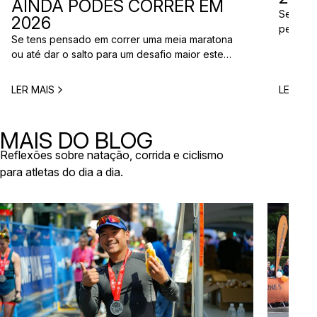
AINDA PODES CORRER EM
Se está
2026
perto d
Se tens pensado em correr uma meia maratona
corridas
ou até dar o salto para um desafio maior este
vão aco
ano, este é o momento certo para começar a
Entre co
planear. Entre a primavera e o verão, o
eventos 
LER MAIS
LER MAI
calendário de provas em Portugal ganha vida.
níveis e
Há eventos por todo o país, diferentes formatos
de even
e experiências para todos os […]
MAIS DO BLOG
Reflexões sobre natação, corrida e ciclismo
para atletas do dia a dia.