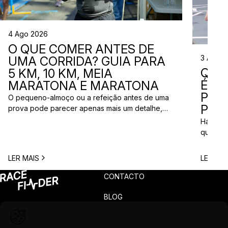
4 Ago 2026
O QUE COMER ANTES DE
3 Ago 
UMA CORRIDA? GUIA PARA
QUE
5 KM, 10 KM, MEIA
ÉS? 
MARATONA E MARATONA
PAR
O pequeno-almoço ou a refeição antes de uma
PRÓ
prova pode parecer apenas mais um detalhe,
mas uma escolha inadequada pode resultar em
Há quem
falta de energia, desconforto no estômago ou
quem pr
vontade de ir à casa de banho poucos minutos
para vi
antes da partida. A dúvida é comum entre
para ma
LER MAIS
LER MAI
corredores: o que comer antes de uma corrida?
todos c
A […]
prova q
CONTACTO
pode nã
[…]
BLOG
PRIVACIDADE