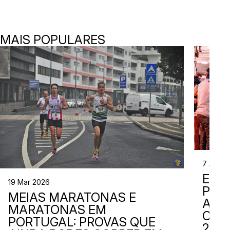
MAIS POPULARES
7 Abr 2
EVE
19 Mar 2026
PER
MEIAS MARATONAS E
ADI
MARATONAS EM
CAL
PORTUGAL: PROVAS QUE
2026