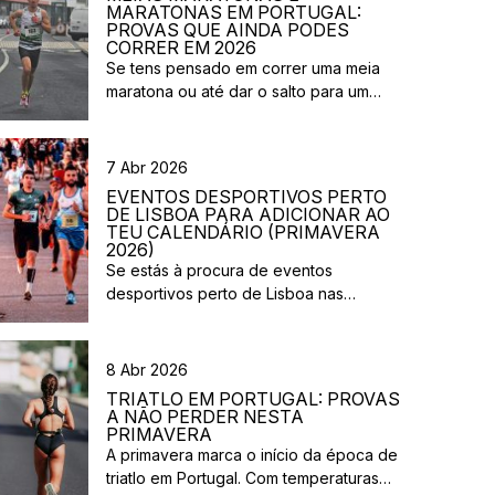
MARATONAS EM PORTUGAL:
PROVAS QUE AINDA PODES
CORRER EM 2026
Se tens pensado em correr uma meia
maratona ou até dar o salto para um
desafio maior este ano, este é o
momento certo para começar a planear.
Entre a primavera e o verão, o
7 Abr 2026
calendário de provas em Portugal ganha
EVENTOS DESPORTIVOS PERTO
vida. Há eventos por todo o país,
DE LISBOA PARA ADICIONAR AO
diferentes formatos e experiências para
TEU CALENDÁRIO (PRIMAVERA
2026)
todos os […]
Se estás à procura de eventos
desportivos perto de Lisboa nas
próximas semanas, há várias corridas e
iniciativas abertas à participação que
vão acontecer na região durante esta
8 Abr 2026
primavera. Entre corridas solidárias,
TRIATLO EM PORTUGAL: PROVAS
provas urbanas e eventos de trail,
A NÃO PERDER NESTA
existem opções para diferentes níveis e
PRIMAVERA
A primavera marca o início da época de
objetivos. Aqui ficam algumas sugestões
triatlo em Portugal. Com temperaturas
de eventos desportivos perto de Lisboa