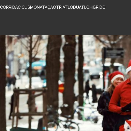
CORRIDA
CICLISMO
NATAÇÃO
TRIATLO
DUATLO
HÍBRIDO