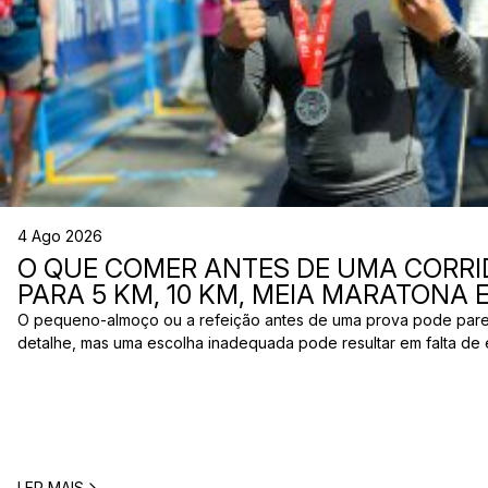
4 Ago 2026
O QUE COMER ANTES DE UMA CORRI
PARA 5 KM, 10 KM, MEIA MARATONA
O pequeno-almoço ou a refeição antes de uma prova pode par
detalhe, mas uma escolha inadequada pode resultar em falta de 
estômago ou vontade de ir à casa de banho poucos minutos antes
comum entre corredores: o que comer antes de uma corrida? A 
LER MAIS