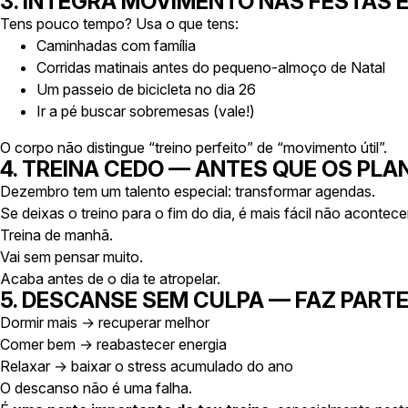
3. INTEGRA MOVIMENTO NAS FESTAS 
Tens pouco tempo? Usa o que tens:
Caminhadas com família
Corridas matinais antes do pequeno-almoço de Natal
Um passeio de bicicleta no dia 26
Ir a pé buscar sobremesas (vale!)
O corpo não distingue “treino perfeito” de “movimento útil”.
4. TREINA CEDO — ANTES QUE OS PL
Dezembro tem um talento especial: transformar agendas.
Se deixas o treino para o fim do dia, é mais fácil não acontecer
Treina de manhã.
Vai sem pensar muito.
Acaba antes de o dia te atropelar.
5. DESCANSE SEM CULPA — FAZ PART
Dormir mais → recuperar melhor
Comer bem → reabastecer energia
Relaxar → baixar o stress acumulado do ano
O descanso não é uma falha.