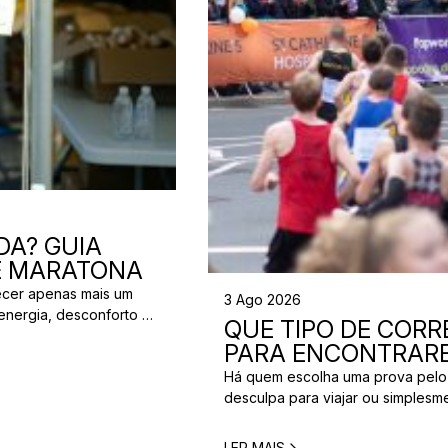
DA? GUIA
 E MARATONA
ecer apenas mais um
3 Ago 2026
energia, desconforto no
QUE TIPO DE CORRE
 da partida. A dúvida é
PARA ENCONTRARE
[…]
Há quem escolha uma prova pelo
desculpa para viajar ou simplesm
verdade é que nem todos correm
perfeita para um corredor pode n
LER MAIS