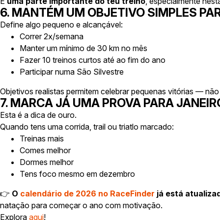
É
uma parte importante do teu treino
, especialmente nesta
6. MANTÉM UM OBJETIVO SIMPLES PAR
Define algo pequeno e alcançável:
Correr 2x/semana
Manter um mínimo de 30 km no mês
Fazer 10 treinos curtos até ao fim do ano
Participar numa São Silvestre
Objetivos realistas permitem celebrar pequenas vitórias — não 
7. MARCA JÁ UMA PROVA PARA JANEIR
Esta é a dica de ouro.
Quando tens uma corrida, trail ou triatlo marcado:
Treinas mais
Comes melhor
Dormes melhor
Tens foco mesmo em dezembro
👉
O
calendário de 2026 no RaceFinder
já está atualiza
natação para começar o ano com motivação.
Explora
aqui
!