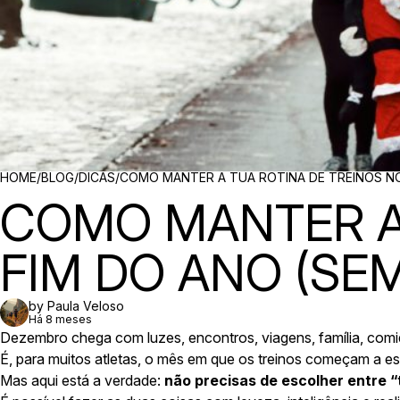
BREADCRUMBS
HOME
/
BLOG
/
DICAS
/
COMO MANTER A TUA ROTINA DE TREINOS NO 
COMO MANTER A 
FIM DO ANO (SEM
by Paula Veloso
Há 8 meses
Dezembro chega com luzes, encontros, viagens, família, co
É, para muitos atletas, o mês em que os treinos começam a es
Mas aqui está a verdade:
não precisas de escolher entre “t