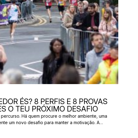
DOR ÉS? 8 PERFIS E 8 PROVAS
S O TEU PRÓXIMO DESAFIO
 percurso. Há quem procure o melhor ambiente, uma
ente um novo desafio para manter a motivação. A
os pelas mesmas razões. E uma prova que parece
ão ter nada a ver com aquilo que outro […]