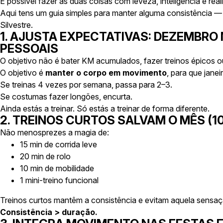
É possível fazer as duas coisas com leveza, inteligência e real
Aqui tens um guia simples para manter alguma consistência
Silvestre.
1. AJUSTA EXPECTATIVAS: DEZEMBRO
PESSOAIS
O objetivo não é bater KM acumulados, fazer treinos épicos ou
O objetivo é
manter o corpo em movimento
, para que jane
Se treinas 4 vezes por semana, passa para 2–3.
Se costumas fazer longões, encurta.
Ainda estás a treinar. Só estás a treinar de forma diferente.
2. TREINOS CURTOS SALVAM O MÊS (
Não menosprezes a magia de:
15 min de corrida leve
20 min de rolo
10 min de mobilidade
1 mini-treino funcional
Treinos curtos mantêm a consistência e evitam aquela sensaçã
Consistência > duração.