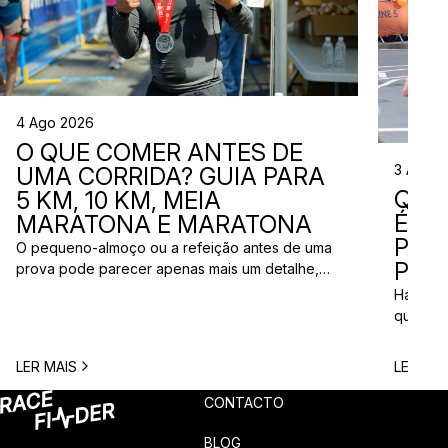
4 Ago 2026
O QUE COMER ANTES DE
3 Ago 
UMA CORRIDA? GUIA PARA
QUE
5 KM, 10 KM, MEIA
ÉS? 
MARATONA E MARATONA
PAR
O pequeno-almoço ou a refeição antes de uma
PRÓ
prova pode parecer apenas mais um detalhe,
mas uma escolha inadequada pode resultar em
Há quem
falta de energia, desconforto no estômago ou
quem pr
vontade de ir à casa de banho poucos minutos
para vi
antes da partida. A dúvida é comum entre
para ma
LER MAIS
LER MAI
corredores: o que comer antes de uma corrida?
todos c
A […]
prova q
CONTACTO
pode nã
[…]
BLOG