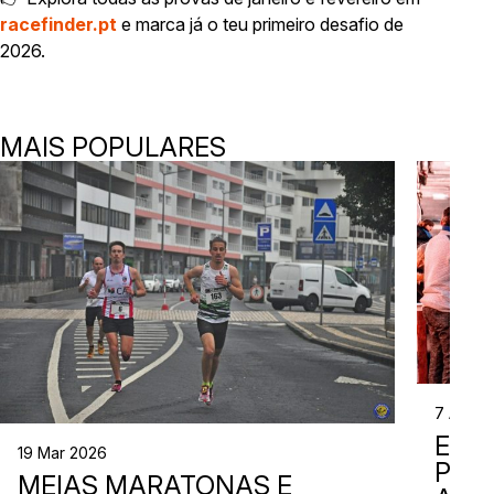
racefinder.pt
e marca já o teu primeiro desafio de
2026.
MAIS POPULARES
7 Abr 2
EVE
19 Mar 2026
PER
MEIAS MARATONAS E