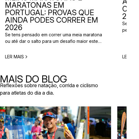
ADI
MARATONAS EM
CAL
PORTUGAL: PROVAS QUE
2026
AINDA PODES CORRER EM
Se está
2026
perto d
Se tens pensado em correr uma meia maratona
corridas
ou até dar o salto para um desafio maior este
vão aco
ano, este é o momento certo para começar a
Entre co
planear. Entre a primavera e o verão, o
eventos 
LER MAIS
LER MAI
calendário de provas em Portugal ganha vida.
níveis e
Há eventos por todo o país, diferentes formatos
de even
e experiências para todos os […]
MAIS DO BLOG
Reflexões sobre natação, corrida e ciclismo
para atletas do dia a dia.