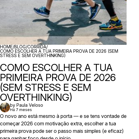
BREADCRUMBS
HOME
/
BLOG
/
CORRIDA
/
COMO ESCOLHER A TUA PRIMEIRA PROVA DE 2026 (SEM
STRESS E SEM OVERTHINKING)
COMO ESCOLHER A TUA
PRIMEIRA PROVA DE 2026
(SEM STRESS E SEM
OVERTHINKING)
by Paula Veloso
Há 7 meses
O novo ano está mesmo à porta — e se tens vontade de
começar 2026 com motivação extra, escolher a tua
primeira prova pode ser o passo mais simples (e eficaz)
para ganhar foco desde o início.