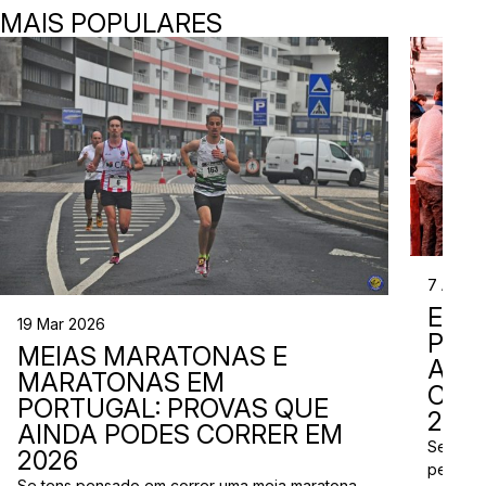
MAIS POPULARES
7 Abr 2
EVE
19 Mar 2026
PER
MEIAS MARATONAS E
ADI
MARATONAS EM
CAL
PORTUGAL: PROVAS QUE
2026
AINDA PODES CORRER EM
Se está
2026
perto d
Se tens pensado em correr uma meia maratona