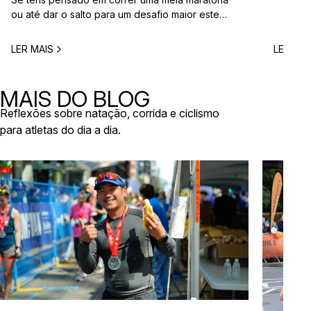
corridas
ou até dar o salto para um desafio maior este
vão aco
ano, este é o momento certo para começar a
Entre co
planear. Entre a primavera e o verão, o
eventos 
LER MAIS
LER MAI
calendário de provas em Portugal ganha vida.
níveis e
Há eventos por todo o país, diferentes formatos
de even
e experiências para todos os […]
MAIS DO BLOG
Reflexões sobre natação, corrida e ciclismo
para atletas do dia a dia.