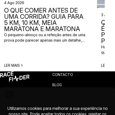
4 Ago 2026
O QUE COMER ANTES DE
3 Ago 
UMA CORRIDA? GUIA PARA
QUE
5 KM, 10 KM, MEIA
ÉS? 
MARATONA E MARATONA
PAR
O pequeno-almoço ou a refeição antes de uma
PRÓ
prova pode parecer apenas mais um detalhe,
mas uma escolha inadequada pode resultar em
Há quem
falta de energia, desconforto no estômago ou
quem pr
vontade de ir à casa de banho poucos minutos
para vi
antes da partida. A dúvida é comum entre
para ma
LER MAIS
LER MAI
corredores: o que comer antes de uma corrida?
todos c
A […]
prova q
CONTACTO
pode nã
[…]
BLOG
PRIVACIDADE
TERMOS