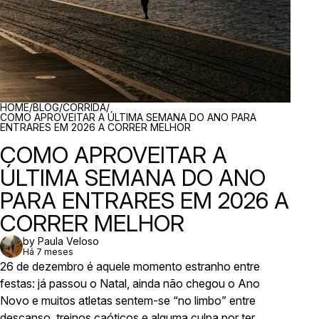
BREADCRUMBS
HOME
/
BLOG
/
CORRIDA
/
COMO APROVEITAR A ÚLTIMA SEMANA DO ANO PARA
ENTRARES EM 2026 A CORRER MELHOR
COMO APROVEITAR A
ÚLTIMA SEMANA DO ANO
PARA ENTRARES EM 2026 A
CORRER MELHOR
by Paula Veloso
Há 7 meses
26 de dezembro é aquele momento estranho entre
festas: já passou o Natal, ainda não chegou o Ano
Novo e muitos atletas sentem-se “no limbo” entre
descanso, treinos caóticos e alguma culpa por ter