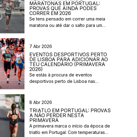
MARATONAS EM PORTUGAL:
PROVAS QUE AINDA PODES
CORRER EM 2026
Se tens pensado em correr uma meia
maratona ou até dar o salto para um
desafio maior este ano, este é o
momento certo para começar a planear.
Entre a primavera e o verão, o
7 Abr 2026
calendário de provas em Portugal ganha
EVENTOS DESPORTIVOS PERTO
vida. Há eventos por todo o país,
DE LISBOA PARA ADICIONAR AO
diferentes formatos e experiências para
TEU CALENDÁRIO (PRIMAVERA
2026)
todos os […]
Se estás à procura de eventos
desportivos perto de Lisboa nas
próximas semanas, há várias corridas e
iniciativas abertas à participação que
vão acontecer na região durante esta
8 Abr 2026
primavera. Entre corridas solidárias,
TRIATLO EM PORTUGAL: PROVAS
provas urbanas e eventos de trail,
A NÃO PERDER NESTA
existem opções para diferentes níveis e
PRIMAVERA
A primavera marca o início da época de
objetivos. Aqui ficam algumas sugestões
triatlo em Portugal. Com temperaturas
de eventos desportivos perto de Lisboa