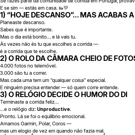
Se fazes parte da comunidade de corrida em Portugal, prova
E se sim — estás em casa. 👟💛
1) “HOJE DESCANSO”… MAS ACABAS A
Planeaste descanso.
Sabes que é importante.
Mas o dia está bonito… e lá vais tu.
Às vezes não és tu que escolhes a corrida —
é a corrida que te escolhe.
2) O ROLO DA CÂMARA CHEIO DE FOTO
4.000 fotos no telemóvel.
3.000 são tu a correr.
Mas cada uma tem um “qualquer coisa” especial.
E ninguém precisa entender — só quem corre entende.
3) O RELÓGIO DECIDE O HUMOR DO DI
Terminaste a corrida feliz…
…e o relógio diz:
Unproductive
.
Pronto. Lá se foi o equilíbrio emocional.
Amamos Garmin, Polar, Coros —
mas um elogio de vez em quando não fazia mal.