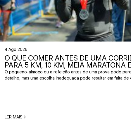
4 Ago 2026
O QUE COMER ANTES DE UMA CORRI
PARA 5 KM, 10 KM, MEIA MARATONA
O pequeno-almoço ou a refeição antes de uma prova pode par
detalhe, mas uma escolha inadequada pode resultar em falta de 
estômago ou vontade de ir à casa de banho poucos minutos antes
comum entre corredores: o que comer antes de uma corrida? A 
LER MAIS