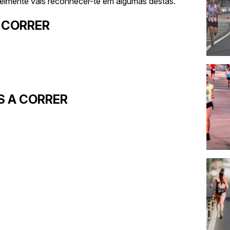
velmente vais reconhecer-te em algumas destas.
 CORRER
S A CORRER