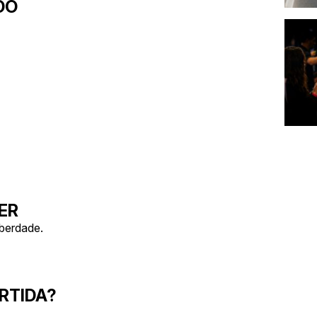
DO
ER
iberdade.
RTIDA?