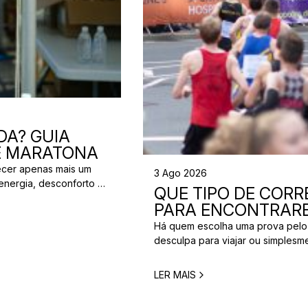
DA? GUIA
 E MARATONA
ecer apenas mais um
3 Ago 2026
energia, desconforto no
QUE TIPO DE CORRE
 da partida. A dúvida é
PARA ENCONTRARE
[…]
Há quem escolha uma prova pelo
desculpa para viajar ou simplesm
verdade é que nem todos correm
perfeita para um corredor pode n
LER MAIS