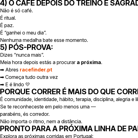
4) O CAFÉ DEPOIS DO TREINO É SAGRA
Não é só café.
É ritual.
É paz.
É “ganhei o meu dia”.
Nenhuma medalha bate esse momento.
5) PÓS-PROVA:
Dizes “nunca mais”.
Meia hora depois estás a procurar
a próxima
.
➡ Abres
racefinder.pt
➡ Começa tudo outra vez
➡ E é lindo 💛
PORQUE CORRER É MAIS DO QUE CORR
É comunidade, identidade, hábito, terapia, disciplina, alegria e l
Se te reconheceste em pelo menos uma —
parabéns, és corredor.
Não importa o ritmo, nem a distância.
PRONTO PARA A PRÓXIMA LINHA DE PA
Explora as próximas corridas em Portugal: