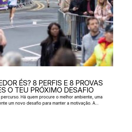
DOR ÉS? 8 PERFIS E 8 PROVAS
S O TEU PRÓXIMO DESAFIO
 percurso. Há quem procure o melhor ambiente, uma
ente um novo desafio para manter a motivação. A
os pelas mesmas razões. E uma prova que parece
ão ter nada a ver com aquilo que outro […]