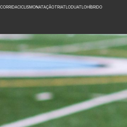
CORRIDA
CICLISMO
NATAÇÃO
TRIATLO
DUATLO
HÍBRIDO