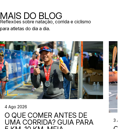
níveis e
Há eventos por todo o país, diferentes formatos
de even
e experiências para todos os […]
MAIS DO BLOG
Reflexões sobre natação, corrida e ciclismo
para atletas do dia a dia.
4 Ago 2026
O QUE COMER ANTES DE
3 Ago 
UMA CORRIDA? GUIA PARA
QUE