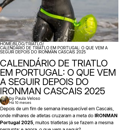
BREADCRUMBS
HOME
/
BLOG
/
TRIATLO
/
CALENDÁRIO DE TRIATLO EM PORTUGAL: O QUE VEM A
SEGUIR DEPOIS DO IRONMAN CASCAIS 2025
CALENDÁRIO DE TRIATLO
EM PORTUGAL: O QUE VEM
A SEGUIR DEPOIS DO
IRONMAN CASCAIS 2025
by Paula Veloso
Há 10 meses
Depois de um fim de semana inesquecível em Cascais,
onde milhares de atletas cruzaram a meta do
IRONMAN
Portugal 2025
, muitos triatletas já se fazem a mesma
pergunta:
e agora, o que vem a seguir?