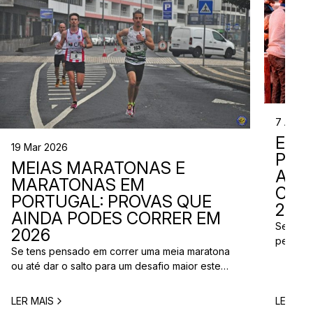
7 Abr 2
EVE
19 Mar 2026
PER
MEIAS MARATONAS E
ADI
MARATONAS EM
CAL
PORTUGAL: PROVAS QUE
2026
AINDA PODES CORRER EM
Se está
2026
perto d
Se tens pensado em correr uma meia maratona
corridas
ou até dar o salto para um desafio maior este
vão aco
ano, este é o momento certo para começar a
Entre co
planear. Entre a primavera e o verão, o
eventos 
LER MAIS
LER MAI
calendário de provas em Portugal ganha vida.