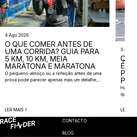
4 Ago 2026
O QUE COMER ANTES DE
3 Ago 
UMA CORRIDA? GUIA PARA
QUE
5 KM, 10 KM, MEIA
ÉS? 
MARATONA E MARATONA
PAR
O pequeno-almoço ou a refeição antes de uma
PRÓ
prova pode parecer apenas mais um detalhe,
mas uma escolha inadequada pode resultar em
Há quem
falta de energia, desconforto no estômago ou
quem pr
vontade de ir à casa de banho poucos minutos
para vi
antes da partida. A dúvida é comum entre
para ma
LER MAIS
LER MAI
corredores: o que comer antes de uma corrida?
todos c
A […]
prova q
CONTACTO
pode nã
[…]
BLOG