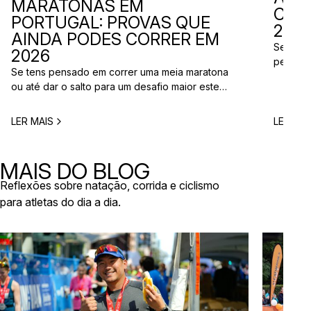
MARATONAS EM
CAL
PORTUGAL: PROVAS QUE
2026
AINDA PODES CORRER EM
Se está
2026
perto d
Se tens pensado em correr uma meia maratona
corridas
ou até dar o salto para um desafio maior este
vão aco
ano, este é o momento certo para começar a
Entre co
planear. Entre a primavera e o verão, o
eventos 
LER MAIS
LER MAI
calendário de provas em Portugal ganha vida.
níveis e
Há eventos por todo o país, diferentes formatos
de even
e experiências para todos os […]
MAIS DO BLOG
Reflexões sobre natação, corrida e ciclismo
para atletas do dia a dia.