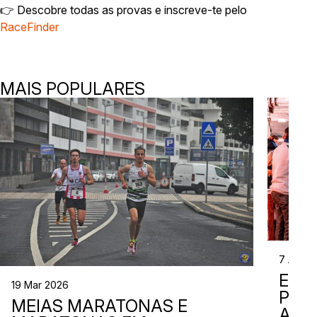
👉 Descobre todas as provas e inscreve-te pelo
RaceFinder
MAIS POPULARES
7 Abr 2
EVE
19 Mar 2026
PER
MEIAS MARATONAS E
ADI