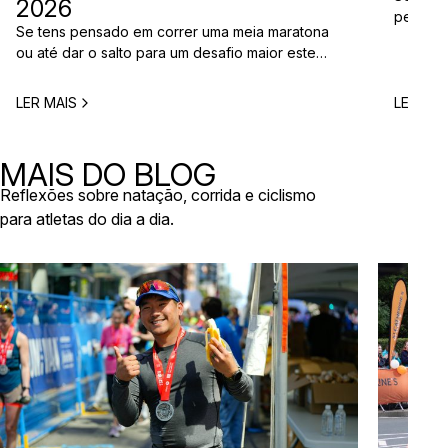
2026
perto d
Se tens pensado em correr uma meia maratona
corridas
ou até dar o salto para um desafio maior este
vão aco
ano, este é o momento certo para começar a
Entre co
planear. Entre a primavera e o verão, o
eventos 
LER MAIS
LER MAI
calendário de provas em Portugal ganha vida.
níveis e
Há eventos por todo o país, diferentes formatos
de even
e experiências para todos os […]
MAIS DO BLOG
Reflexões sobre natação, corrida e ciclismo
para atletas do dia a dia.