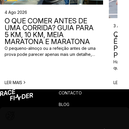
4 Ago 2026
O QUE COMER ANTES DE
3 Ago 
UMA CORRIDA? GUIA PARA
QUE
5 KM, 10 KM, MEIA
ÉS? 
MARATONA E MARATONA
PAR
O pequeno-almoço ou a refeição antes de uma
PRÓ
prova pode parecer apenas mais um detalhe,
mas uma escolha inadequada pode resultar em
Há quem
falta de energia, desconforto no estômago ou
quem pr
vontade de ir à casa de banho poucos minutos
para vi
antes da partida. A dúvida é comum entre
para ma
LER MAIS
LER MAI
corredores: o que comer antes de uma corrida?
todos c
A […]
prova q
CONTACTO
pode nã
[…]
BLOG
PRIVACIDADE
TERMOS