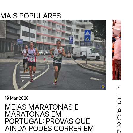
MAIS POPULARES
7 Abr 2
EVE
19 Mar 2026
PER
MEIAS MARATONAS E
ADI
MARATONAS EM
CAL
PORTUGAL: PROVAS QUE
2026
AINDA PODES CORRER EM
Se está