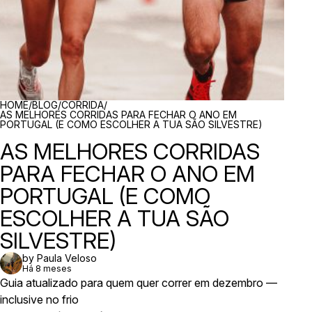
BREADCRUMBS
HOME
/
BLOG
/
CORRIDA
/
AS MELHORES CORRIDAS PARA FECHAR O ANO EM
PORTUGAL (E COMO ESCOLHER A TUA SÃO SILVESTRE)
AS MELHORES CORRIDAS
PARA FECHAR O ANO EM
PORTUGAL (E COMO
ESCOLHER A TUA SÃO
SILVESTRE)
by Paula Veloso
Há 8 meses
Guia atualizado para quem quer correr em dezembro —
inclusive no frio