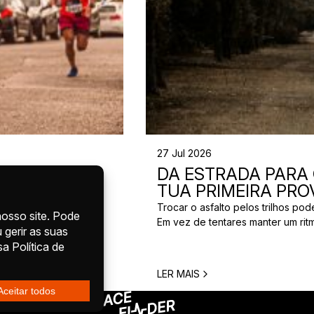
27 Jul 2026
INAR PARA
DA ESTRADA PARA O
E 12
TUA PRIMEIRA PRO
Trocar o asfalto pelos trilhos p
Em vez de tentares manter um rit
res. Os seus 21,1 km
descidas, pedras, raízes, lama e d
reparação, mas
maioritariamente em superfícies na
 pergunta mais comum é
single tracks. […]
aratona? Para a maioria
LER MAIS