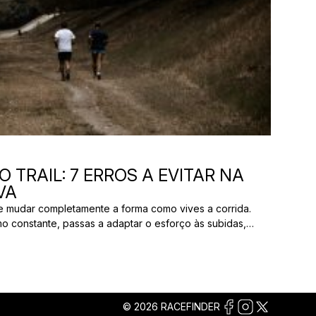
 TRAIL: 7 ERROS A EVITAR NA
VA
ode mudar completamente a forma como vives a corrida.
mo constante, passas a adaptar o esforço às subidas,
iferentes tipos de terreno. O trail running realiza-se
turais, como caminhos de terra, trilhos florestais e
© 2026 RACEFINDER