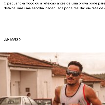
O pequeno-almoço ou a refeição antes de uma prova pode par
detalhe, mas uma escolha inadequada pode resultar em falta de 
estômago ou vontade de ir à casa de banho poucos minutos antes
comum entre corredores: o que comer antes de uma corrida? A 
LER MAIS