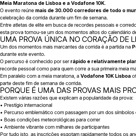
Meia Maratona de Lisboa e a Vodafone 10K
.
O evento reúne
mais de 30.000 corredores de todo o mu
celebração da corrida durante um fim de semana.
Entre atletas de elite em busca de recordes pessoais e corre
esta prova tornou-se um dos momentos altos do calendário de
UMA PROVA ÚNICA NO CORAÇÃO DE L
Um dos momentos mais marcantes da corrida é a partida na
P
durante este evento.
O percurso é conhecido por ser
rápido e relativamente pla
recorde pessoal como para quem corre a sua primeira meia m
Em paralelo com a meia maratona, a
Vodafone 10K Lisboa
of
parte deste fim de semana de corrida.
PORQUE É UMA DAS PROVAS MAIS P
Existem várias razões que explicam a popularidade da prova:
• Prestígio internacional
• Percurso emblemático com passagem por um dos símbolos 
• Boas condições meteorológicas para correr
• Ambiente vibrante com milhares de participantes
Por tudo isto, as inscrições esgotam rapidamente todos os an