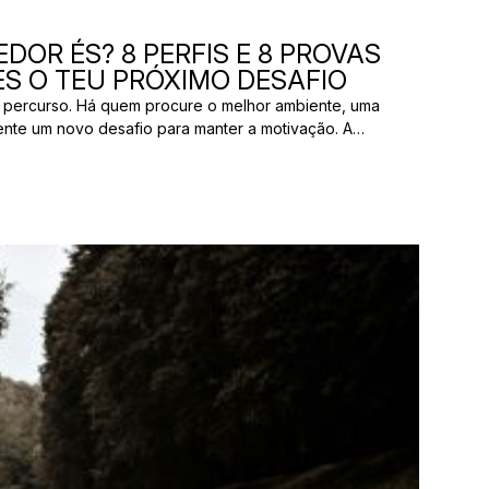
DOR ÉS? 8 PERFIS E 8 PROVAS
S O TEU PRÓXIMO DESAFIO
 percurso. Há quem procure o melhor ambiente, uma
ente um novo desafio para manter a motivação. A
os pelas mesmas razões. E uma prova que parece
ão ter nada a ver com aquilo que outro […]