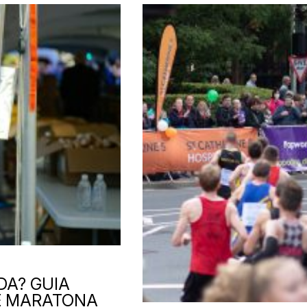
DA? GUIA
 E MARATONA