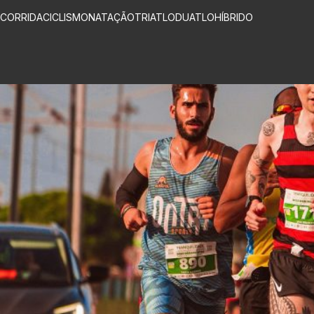
CORRIDA
CICLISMO
NATAÇÃO
TRIATLO
DUATLO
HÍBRIDO