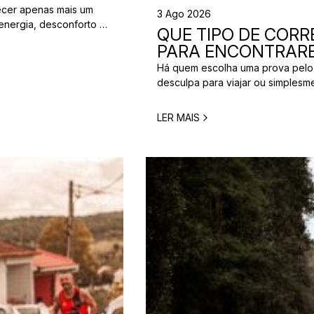
ecer apenas mais um
3 Ago 2026
energia, desconforto no
QUE TIPO DE CORRE
 da partida. A dúvida é
PARA ENCONTRARE
[…]
Há quem escolha uma prova pelo
desculpa para viajar ou simplesm
verdade é que nem todos correm
perfeita para um corredor pode n
LER MAIS