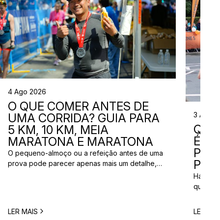
4 Ago 2026
O QUE COMER ANTES DE
3 Ago 
UMA CORRIDA? GUIA PARA
QUE
5 KM, 10 KM, MEIA
ÉS? 
MARATONA E MARATONA
PAR
O pequeno-almoço ou a refeição antes de uma
PRÓ
prova pode parecer apenas mais um detalhe,
mas uma escolha inadequada pode resultar em
Há quem
falta de energia, desconforto no estômago ou
quem pr
vontade de ir à casa de banho poucos minutos
para vi
antes da partida. A dúvida é comum entre
para ma
LER MAIS
LER MAI
corredores: o que comer antes de uma corrida?
todos c