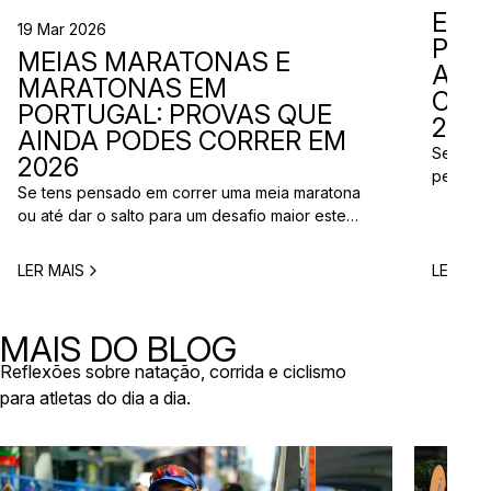
EVE
19 Mar 2026
PER
MEIAS MARATONAS E
ADI
MARATONAS EM
CAL
PORTUGAL: PROVAS QUE
2026
AINDA PODES CORRER EM
Se está
2026
perto d
Se tens pensado em correr uma meia maratona
corridas
ou até dar o salto para um desafio maior este
vão aco
ano, este é o momento certo para começar a
Entre co
planear. Entre a primavera e o verão, o
eventos 
LER MAIS
LER MAI
calendário de provas em Portugal ganha vida.
níveis e
Há eventos por todo o país, diferentes formatos
de even
e experiências para todos os […]
MAIS DO BLOG
Reflexões sobre natação, corrida e ciclismo
para atletas do dia a dia.