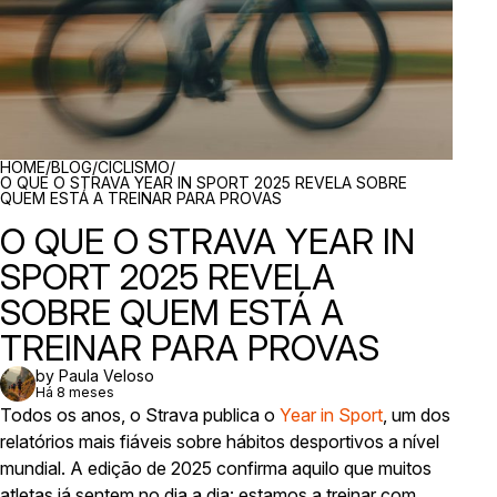
BREADCRUMBS
HOME
/
BLOG
/
CICLISMO
/
O QUE O STRAVA YEAR IN SPORT 2025 REVELA SOBRE
QUEM ESTÁ A TREINAR PARA PROVAS
O QUE O STRAVA YEAR IN
SPORT 2025 REVELA
SOBRE QUEM ESTÁ A
TREINAR PARA PROVAS
by Paula Veloso
Há 8 meses
Todos os anos, o Strava publica o
Year in Sport
, um dos
relatórios mais fiáveis sobre hábitos desportivos a nível
mundial. A edição de 2025 confirma aquilo que muitos
atletas já sentem no dia a dia: estamos a treinar com