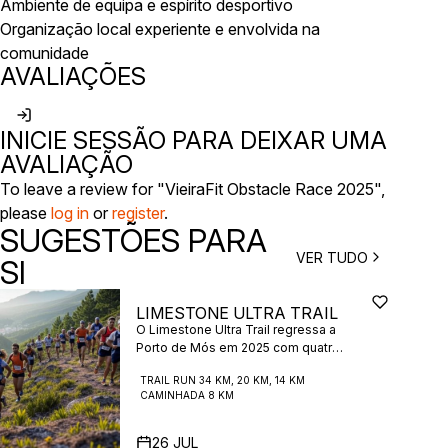
Ambiente de equipa e espírito desportivo
Organização local experiente e envolvida na
comunidade
AVALIAÇÕES
INICIE SESSÃO PARA DEIXAR UMA
AVALIAÇÃO
To leave a review for "VieiraFit Obstacle Race 2025",
please
log in
or
register
.
SUGESTÕES PARA
VER TUDO
SI
LIMESTONE ULTRA TRAIL
O Limestone Ultra Trail regressa a
Porto de Mós em 2025 com quatro
distâncias de trail traçadas na
TRAIL RUN 34 KM, 20 KM, 14 KM
emblemática região calcária de
CAMINHADA 8 KM
Portugal, conhecida pelas suas
formações rochosas
impressionantes e trilhos de
26
JUL