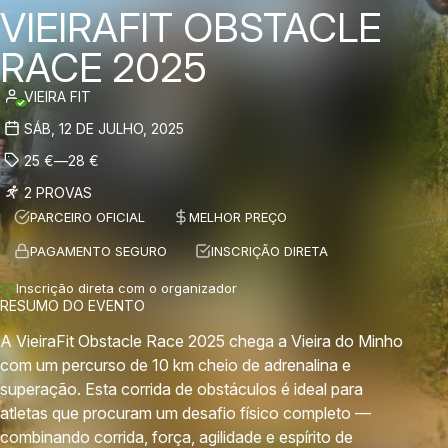
VIEIRAFIT OBSTACLE
RACE 2025
VIEIRA FIT
SÁB, 12 DE JULHO, 2025
25
€
—
28
€
2 PROVAS
PARCEIRO OFICIAL
MELHOR PREÇO
PAGAMENTO SEGURO
INSCRIÇÃO DIRETA
Inscrição direta com o organizador
RESUMO DO EVENTO
A VieiraFit Obstacle Race 2025 chega a Vieira do Minho
com um percurso de 10 km cheio de adrenalina e
superação. Esta corrida de obstáculos é ideal para
atletas que procuram um desafio físico completo —
combinando corrida, força, agilidade e espírito de