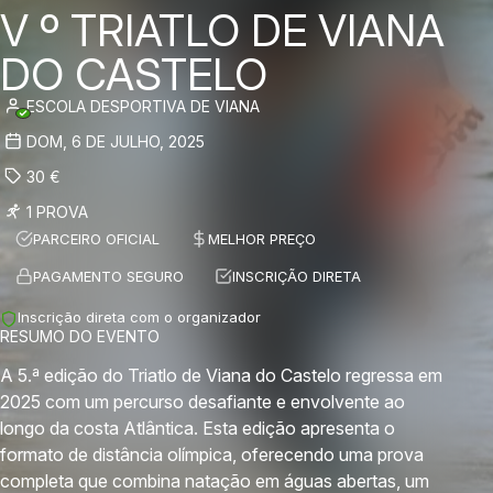
V º TRIATLO DE VIANA
DO CASTELO
ESCOLA DESPORTIVA DE VIANA
DOM, 6 DE JULHO, 2025
30
€
1 PROVA
PARCEIRO OFICIAL
MELHOR PREÇO
PAGAMENTO SEGURO
INSCRIÇÃO DIRETA
Inscrição direta com o organizador
RESUMO DO EVENTO
A 5.ª edição do Triatlo de Viana do Castelo regressa em
2025 com um percurso desafiante e envolvente ao
longo da costa Atlântica. Esta edição apresenta o
formato de distância olímpica, oferecendo uma prova
completa que combina natação em águas abertas, um