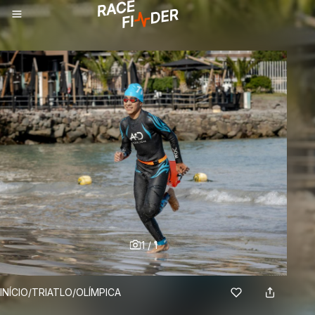
1
/
1
BREADCRUMBS
INÍCIO
/
TRIATLO
/
OLÍMPICA