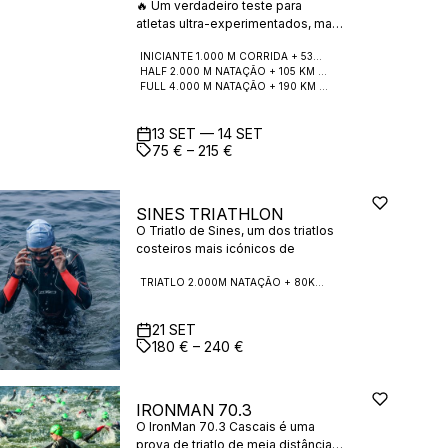
🔥 Um verdadeiro teste para
atletas ultra-experimentados, mas
o HALF oferece uma porta de
INICIANTE 1.000 M CORRIDA + 53KM CICLISMO + 15KM CORRIDA
entrada para novatos fortes
HALF 2.000 M NATAÇÃO + 105 KM CICLISMO + 21 KM CORRIDA
prontos para um desafio
FULL 4.000 M NATAÇÃO + 190 KM CICLISMO + 41 KM CORRIDA
13
SET
—
14
SET
75 € – 215 €
SINES TRIATHLON
O Triatlo de Sines, um dos triatlos
costeiros mais icónicos de
Portugal, terá lugar no dia 21 de
TRIATLO 2.000M NATAÇÃO + 80KM CICLISMO + 18KM CORRIDA
setembro de 2025, na
deslumbrante Baía de Sines. Este
triatlo de média distância (2 km de
21
SET
natação • 80 km de ciclismo • 18
180 € – 240 €
km de corrida) permite a
participação individual e em
estafetas, o que o torna ideal tanto
IRONMAN 70.3
para atletas de resistência como
O IronMan 70.3 Cascais é uma
para equipas mistas.
prova de triatlo de meia distância
Organizado pela HMS Sports com