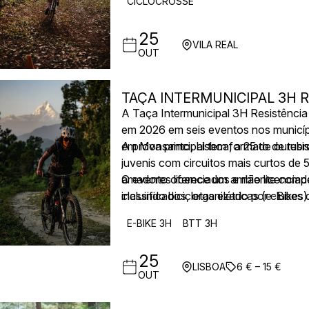
CICLOCROSSE
25
VILA REAL
OUT
TAÇA INTERMUNICIPAL 3H 
A Taça Intermunicipal 3H Resistência
em 2026 em seis eventos nos municípi
em Monsanto, Lisboa, a 25 de outubr
A prova principal tem formato de res
juvenis com circuitos mais curtos de 
amadores licenciados e não licenciad
O evento oferece um ambiente compet
incluindo bicicletas elétricas (e-Bikes)
classificados, organizado por clubes 
simultâneo, promovendo um ambiente 
E-BIKE 3H
BTT 3H
25
LISBOA
6 € – 15 €
OUT