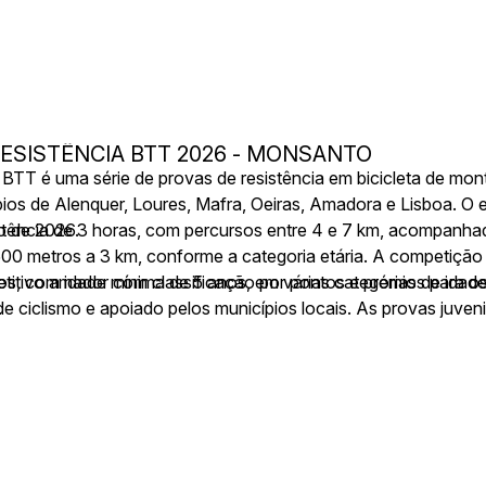
RESISTÊNCIA BTT 2026 - MONSANTO
 BTT é uma série de provas de resistência em bicicleta de mon
os de Alenquer, Loures, Mafra, Oeiras, Amadora e Lisboa. O e
o de 2026.
istência de 3 horas, com percursos entre 4 e 7 km, acompanha
500 metros a 3 km, conforme a categoria etária. A competição 
os, com idade mínima de 5 anos, em várias categorias de idade
itivo amador com classificação por pontos e prémios para o
.
de ciclismo e apoiado pelos municípios locais. As provas juve
familiar.