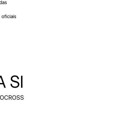
idas
 oficiais
 SI
LOCROSS