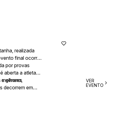
tanha, realizada
vento final ocorre
da por provas
é aberta a atletas
 e género,
s melhores
VER
EVENTO
nis decorrem em