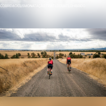
CORRIDA
CICLISMO
NATAÇÃO
TRIATLO
DUATLO
HÍBRIDO