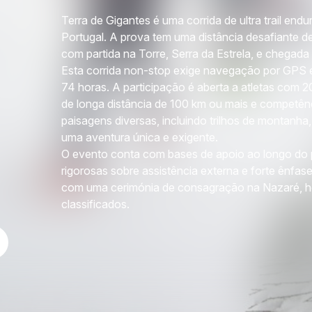
Terra de Gigantes é uma corrida de ultra trail end
Portugal. A prova tem uma distância desafiante d
com partida na Torre, Serra da Estrela, e chegada
Esta corrida non-stop exige navegação por GPS e
74 horas. A participação é aberta a atletas com 
de longa distância de 100 km ou mais e competê
paisagens diversas, incluindo trilhos de montanha,
uma aventura única e exigente.
O evento conta com bases de apoio ao longo do 
rigorosas sobre assistência externa e forte ênfase
com uma cerimónia de consagração na Nazaré, h
classificados.