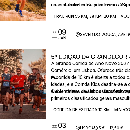
áreas naturais protegidas como a Serra
um ambiente festivo e inclusivo. As p
ainda a prova Vouga Trail Green Stag
TRAIL RUN 55 KM, 38 KM, 20 KM
VOUG
09
SEVER DO VOUGA, AVEIR
JAN
5ª EDIÇÃO DA GRANDECORR
A Grande Corrida de Ano Novo 2027 re
Comércio, em Lisboa. Oferece três dis
m.
A corrida de 10 km é aberta a todos 
idades, e a Corrida Kids destina-se a
emblemáticas de Lisboa, proporciona
O evento tem uma atmosfera festiva, 
primeiros classificados gerais mascul
CORRIDA DE ESTRADA 10 KM
MINI-C
03
LISBOA
5 € – 12,50 €