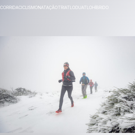
CORRIDA
CICLISMO
NATAÇÃO
TRIATLO
DUATLO
HÍBRIDO