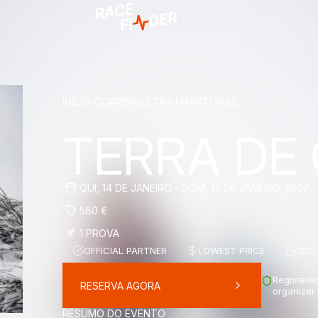
BREADCRUM
INÍCIO
/
CORRIDA
/
ULTRA MARATONAS
TERRA DE
QUI, 14 DE JANEIRO - DOM, 17 DE JANEIRO, 2027
580
€
1 PROVA
OFFICIAL PARTNER
LOWEST PRICE
SEC
Registered
RESERVA AGORA
organizer
RESUMO DO EVENTO