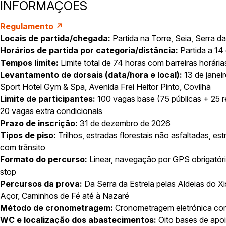
INFORMAÇÕES
Regulamento ↗
Locais de partida/chegada:
Partida na Torre, Seia, Serra d
Horários de partida por categoria/distância:
Partida a 14 
Tempos limite:
Limite total de 74 horas com barreiras horári
Levantamento de dorsais (data/hora e local):
13 de janei
Sport Hotel Gym & Spa, Avenida Frei Heitor Pinto, Covilhã
Limite de participantes:
100 vagas base (75 públicas + 25 re
20 vagas extra condicionais
Prazo de inscrição:
31 de dezembro de 2026
Tipos de piso:
Trilhos, estradas florestais não asfaltadas, est
com trânsito
Formato do percurso:
Linear, navegação por GPS obrigatóri
stop
Percursos da prova:
Da Serra da Estrela pelas Aldeias do Xis
Açor, Caminhos de Fé até à Nazaré
Método de cronometragem:
Cronometragem eletrónica com
WC e localização dos abastecimentos:
Oito bases de apo