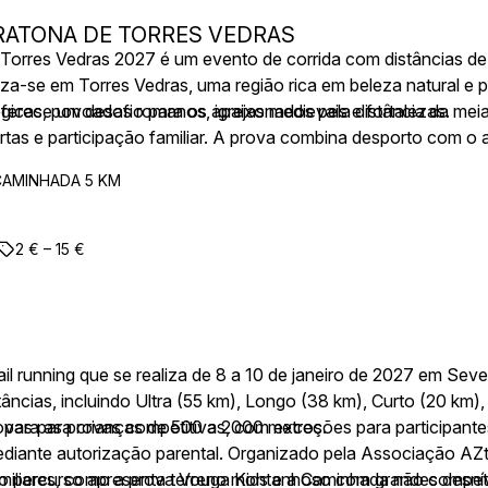
RATONA DE TORRES VEDRAS
orres Vedras 2027 é um evento de corrida com distâncias de 
iza-se em Torres Vedras, uma região rica em beleza natural e 
ógicas, povoados romanos, igrejas medievais e fortalezas.
 oferece um desafio para os apaixonados pela distância da mei
as e participação familiar. A prova combina desporto com o a
CAMINHADA 5 KM
2 € – 15 €
il running que se realiza de 8 a 10 de janeiro de 2027 em Sev
âncias, incluindo Ultra (55 km), Longo (38 km), Curto (20 km),
rovas para crianças de 500 a 2000 metros.
 para as provas competitivas, com exceções para participante
ediante autorização parental. Organizado pela Associação AZtr
o percurso apresenta terreno montanhoso com grandes desní
 familiares, como a prova Vouga Kids e a Caminhada não compe