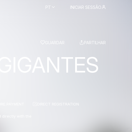
PT
INICIAR SESSÃO
BS
GUARDAR
PARTILHAR
 GIGANTES
URE PAYMENT
DIRECT REGISTRATION
 directly with the