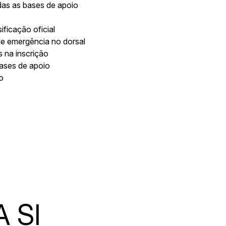
todas as bases de apoio
ficação oficial
de emergência no dorsal
s na inscrição
bases de apoio
o
 SI