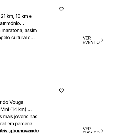
21 km, 10 km e
património
a maratona, assim
pelo cultural e
VER
EVENTO
er do Vouga,
 Mini (14 km),
s mais jovens nas
ail em parceria
VER
veis, atravessando
titiva, promovendo