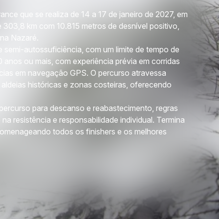
urance que se realiza de 14 a 17 de janeiro de 2027, em
e 303,8 km com 10.815 metros de desnível positivo,
 na Nazaré.
 semi-autossuficiência, com um limite de tempo de
20 anos ou mais, com experiência prévia em corridas
ncias em navegação GPS. O percurso atravessa
 aldeias históricas e zonas costeiras, oferecendo
percurso para descanso e reabastecimento, regras
 na resistência e responsabilidade individual. Termina
omenageando todos os finishers e os melhores