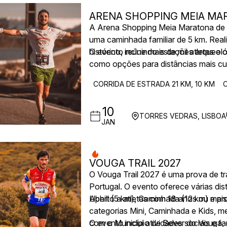
ARENA SHOPPING MEIA MA
A Arena Shopping Meia Maratona de T
uma caminhada familiar de 5 km. Real
histórico, incluindo estações arqueol
O evento reúne mais de mil atletas e
como opções para distâncias mais curt
paisagístico da região.
CORRIDA DE ESTRADA 21 KM, 10 KM
10
TORRES VEDRAS, LISBOA
JAN
VOUGA TRAIL 2027
O Vouga Trail 2027 é uma prova de tra
Portugal. O evento oferece várias dist
Uphill (5 km), Caminhada (12 km) e p
Aberto a atletas com 18 anos ou mais
categorias Mini, Caminhada e Kids, m
com o Município de Sever do Vouga, 
O evento inclui atividades sociais e