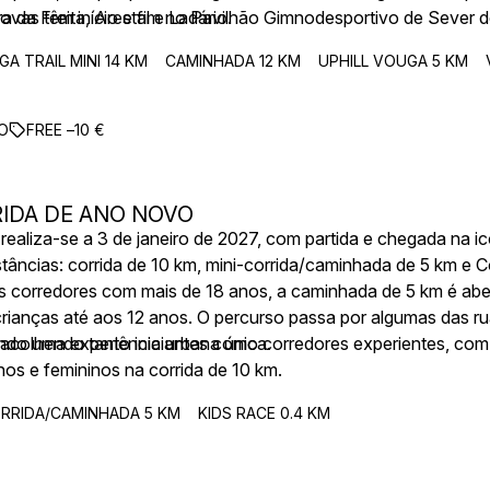
 da Freita, Arestal e Ladário.
rovas têm início e fim no Pavilhão Gimnodesportivo de Sever d
es, com 3 etapas e cerca de 65 km no total.
A TRAIL MINI 14 KM
CAMINHADA 12 KM
UPHILL VOUGA 5 KM
O
FREE –
10
€
IDA DE ANO NOVO
aliza-se a 3 de janeiro de 2027, com partida e chegada na i
tâncias: corrida de 10 km, mini-corrida/caminhada de 5 km e C
os corredores com mais de 18 anos, a caminhada de 5 km é abe
 crianças até aos 12 anos. O percurso passa por algumas das r
ndo uma experiência urbana única.
acolhendo tanto iniciantes como corredores experientes, com 
inos e femininos na corrida de 10 km.
ORRIDA/CAMINHADA 5 KM
KIDS RACE 0.4 KM