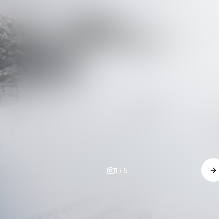
1
/
5