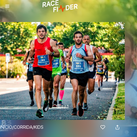
1
/
1
BREADCRUMBS
INÍCIO
/
CORRIDA
/
KIDS