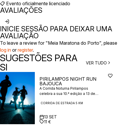
📋 Evento oficialmente licenciado
AVALIAÇÕES
INICIE SESSÃO PARA DEIXAR UMA
AVALIAÇÃO
To leave a review for "Meia Maratona do Porto", please
log in
or
register
.
SUGESTÕES PARA
VER TUDO
SI
PIRILAMPOS NIGHT RUN
BAJOUCA
A Corrida Noturna Pirilampos
celebra a sua 10.ª edição a 13 de
setembro de 2025, em Bajouca,
CORRIDA DE ESTRADA 5 KM
Leiria, combinando corrida,
aventura e cultura local. Conhecida
como “a corrida mais luminosa”,
13
SET
oferece um percurso noturno de 5
11
€
km com obstáculos-surpresa,