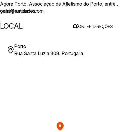
Ágora Porto, Associação de Atletismo do Porto, entre
outras entidades.
geral@runporto.com
LOCAL
OBTER DIREÇÕES
Porto
Rua Santa Luzia 808. Portugalia