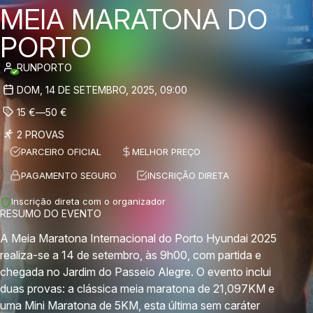
MEIA MARATONA DO
PORTO
RUNPORTO
DOM, 14 DE SETEMBRO, 2025, 09:00
15
€
—
50
€
2 PROVAS
PARCEIRO OFICIAL
MELHOR PREÇO
PAGAMENTO SEGURO
INSCRIÇÃO DIRETA
Inscrição direta com o organizador
RESUMO DO EVENTO
A Meia Maratona Internacional do Porto Hyundai 2025
realiza-se a 14 de setembro, às 9h00, com partida e
chegada no Jardim do Passeio Alegre. O evento inclui
duas provas: a clássica meia maratona de 21,097KM e
uma Mini Maratona de 5KM, esta última sem caráter