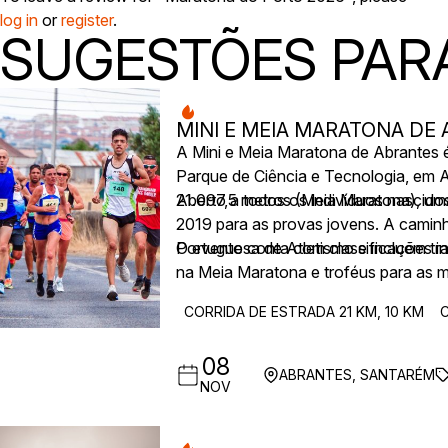
log in
or
register
.
SUGESTÕES PARA
MINI E MEIA MARATONA DE
A Mini e Meia Maratona de Abrantes é
Parque de Ciência e Tecnologia, em A
21.097,5 metros (Meia Maratona), uma
Aberto a todos os indivíduos nascido
2019 para as provas jovens. A caminh
Portuguesa de Atletismo e incluem tra
O evento conta com classificações in
na Meia Maratona e troféus para as m
incluindo caminhada e provas jovens.
CORRIDA DE ESTRADA 21 KM, 10 KM
08
ABRANTES, SANTARÉM
NOV