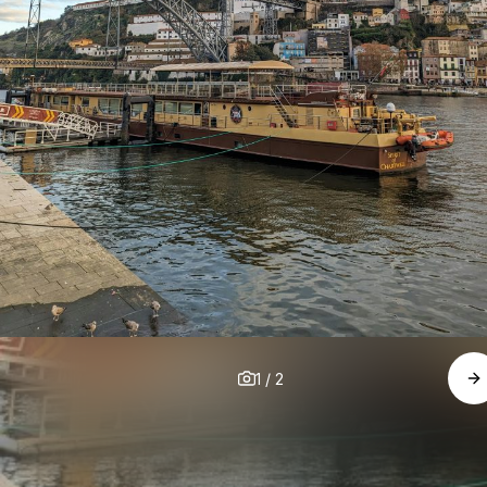
1
/
2