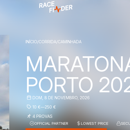
BREADCRUM
INÍCIO
/
CORRIDA
/
CAMINHADA
MARATON
PORTO 20
DOM, 8 DE NOVEMBRO, 2026
10
€
—
250
€
4 PROVAS
OFFICIAL PARTNER
LOWEST PRICE
SEC