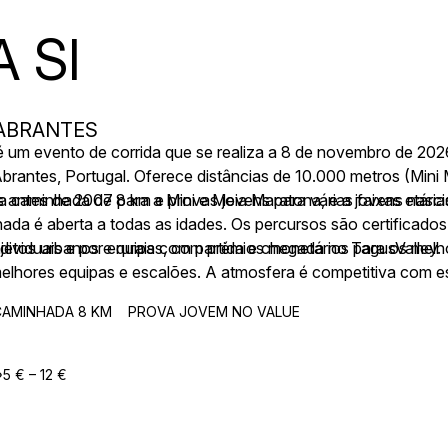
 SI
 ABRANTES
 um evento de corrida que se realiza a 8 de novembro de 202
brantes, Portugal. Oferece distâncias de 10.000 metros (Mini
 caminhada de 8 km e provas jovens para várias faixas etária
s antes de 2007 para a Mini e Meia Maratona, e a jovens nasc
ada é aberta a todas as idades. Os percursos são certificado
jetos urbanos e rurais com partida e chegada no TagusValley.
dividuais e por equipas, com prémios monetários para os melh
elhores equipas e escalões. A atmosfera é competitiva com esp
CAMINHADA 8 KM
PROVA JOVEM NO VALUE
5 € – 12 €