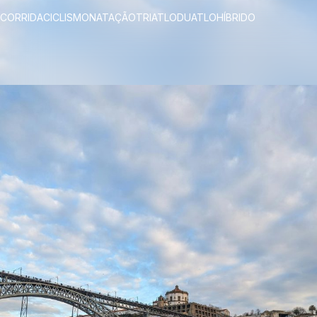
CORRIDA
CICLISMO
NATAÇÃO
TRIATLO
DUATLO
HÍBRIDO