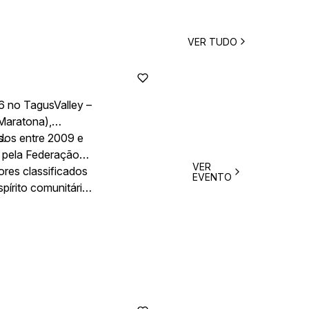
VER TUDO
6 no TagusValley –
 Maratona),
s.
idos entre 2009 e
s pela Federação
VER
ores classificados
EVENTO
írito comunitário,