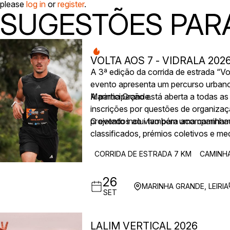
please
log in
or
register
.
SUGESTÕES PARA
VOLTA AOS 7 - VIDRALA 202
A 3ª edição da corrida de estrada “Vo
evento apresenta um percurso urbano
Marinha Grande.
A participação está aberta a todas as
inscrições por questões de organizaç
projetados ao vivo para acompanham
O evento inclui também uma caminhada
classificados, prémios coletivos e me
CORRIDA DE ESTRADA 7 KM
CAMINH
26
MARINHA GRANDE, LEIRIA
SET
LALIM VERTICAL 2026