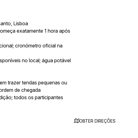
anto, Lisboa
começa exatamente 1 hora após
onal; cronómetro oficial na
poníveis no local; água potável
dem trazer tendas pequenas ou
r ordem de chegada
ição; todos os participantes
OBTER DIREÇÕES