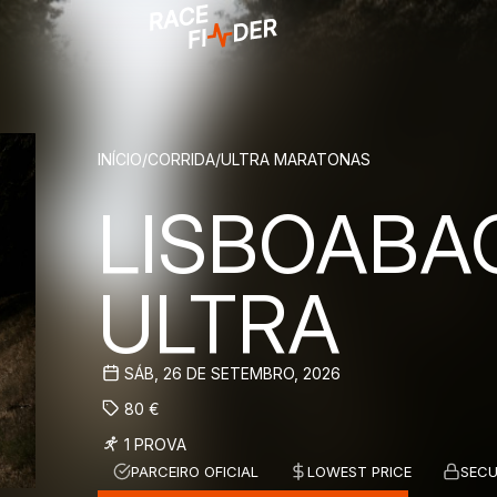
BREADCRUM
INÍCIO
/
CORRIDA
/
ULTRA MARATONAS
LISBOABA
ULTRA
SÁB, 26 DE SETEMBRO, 2026
80
€
1 PROVA
PARCEIRO OFICIAL
LOWEST PRICE
SECU