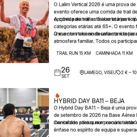
O Lalim Vertical 2026 é uma prova de 
evento oferece uma corrida de trail d
opções para várias faixas etárias e ní
A corrida de trail está aberta a parti
categorias etárias até 65+. O evento 
única com terreno desafiante e rota
O evento inclui ainda uma corrida p
atmosfera familiar. Todos os partici
prémios às 17h30.
TRAIL RUN 15 KM
CAMINHADA 11 KM
26
LAMEGO, VISEU
2 € – 10
SET
HYBRID DAY BA11 – BEJA
O Hybrid Day BA11 – Beja é uma prova 
de setembro de 2026 na Base Aérea Nº
mental dos atletas num cenário simbó
Concebido para quem procura testar o
ênfase no espírito de equipa e supera