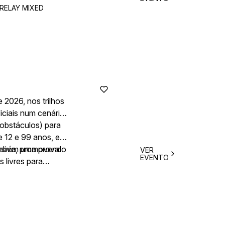
RELAY MIXED
 2026, nos trilhos
iciais num cenário
 obstáculos) para
e 12 e 99 anos, e
também uma prova
clusiva, promovendo
VER
EVENTO
s livres para