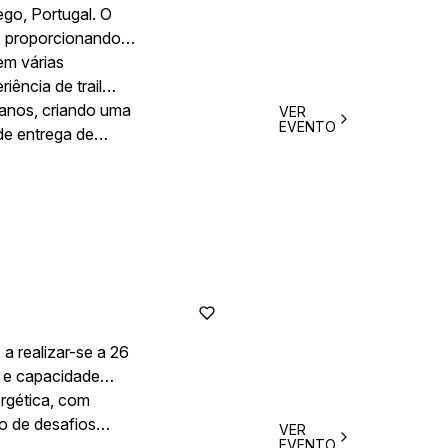
ego, Portugal. O
m, proporcionando
em várias
iência de trail
 anos, criando uma
VER
EVENTO
de entrega de
a realizar-se a 26
a e capacidade
rgética, com
to de desafios
VER
EVENTO