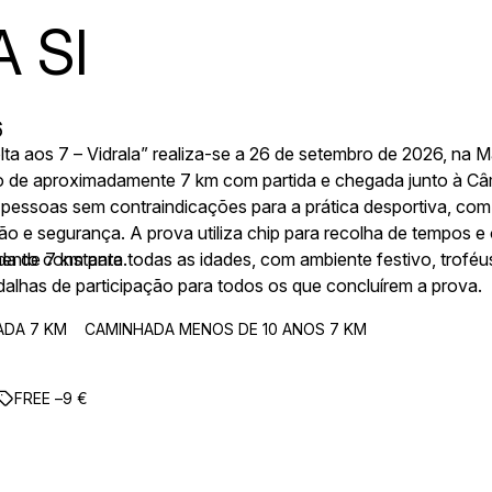
 SI
6
lta aos 7 – Vidrala” realiza-se a 26 de setembro de 2026, na 
 de aproximadamente 7 km com partida e chegada junto à Câ
 pessoas sem contraindicações para a prática desportiva, com 
ão e segurança. A prova utiliza chip para recolha de tempos e
ento constante.
 de 7 km para todas as idades, com ambiente festivo, troféu
dalhas de participação para todos os que concluírem a prova.
ADA 7 KM
CAMINHADA MENOS DE 10 ANOS 7 KM
FREE –
9
€