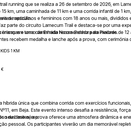
trail running que se realiza a 26 de setembro de 2026, em Lam
e 15 km, uma caminhada de 11 km e uma corrida infantil de 1 k
veis de aptidão.
cipantes masculinos e femininos com 18 anos ou mais, divididos 
faz parte do circuito Lamecum Trail e destaca-se por uma exper
s cénicas em torno da Ermida Nossa Senhora da Piedade.
ara crianças e uma caminhada recomendada para maiores de 12
pantes recebem medalha e lanche após a prova, com cerimónia 
KIDS 1 KM
 €
híbrida única que combina corrida com exercícios funcionais, 
11, em Beja. Este evento intenso desafia a resistência, forç
lico de base aérea.
s seus limites, a prova oferece uma atmosfera dinâmica e ene
ção pessoal. Os participantes viverão um dia memorável reple