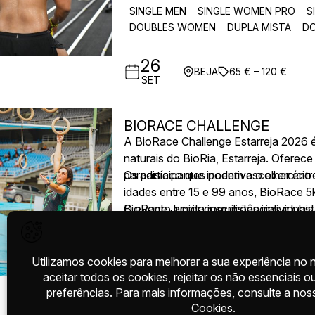
variados ao longo do percurso.
SINGLE MEN
SINGLE WOMEN PRO
S
DOUBLES WOMEN
DUPLA MISTA
D
26
BEJA
65 € – 120 €
SET
BIORACE CHALLENGE
A BioRace Challenge Estarreja 2026 é
naturais do BioRia, Estarreja. Oferec
paradisíaco que incentiva o exercício 
Os participantes podem escolher entr
idades entre 15 e 99 anos, BioRace 5
BioRace Junior com distâncias e obs
O evento aceita inscrições individuai
especial inclusiva adaptada para pes
um ambiente comunitário e familiar. A 
melhores tempos.
BIORACE 5 KM
26
ESTARREJA
22 €
SET