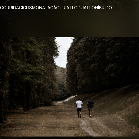
CORRIDA
CICLISMO
NATAÇÃO
TRIATLO
DUATLO
HÍBRIDO