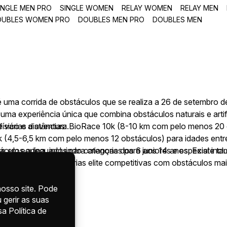
INGLE MEN PRO
SINGLE WOMEN
RELAY WOMEN
RELAY MEN
OUBLES WOMEN PRO
DOUBLES MEN PRO
DOUBLES MEN
 uma corrida de obstáculos que se realiza a 26 de setembro de
e uma experiência única que combina obstáculos naturais e artif
físico e a aventura.
e várias distâncias: BioRace 10k (8-10 km com pelo menos 20
k (4,5-6,5 km com pelo menos 12 obstáculos) para idades entr
táculos adequados para crianças dos 6 aos 14 anos. Existe 
s e em equipa, incluindo categorias para juniores e especial in
soas com deficiência.
corrida inclui categorias elite competitivas com obstáculos mai