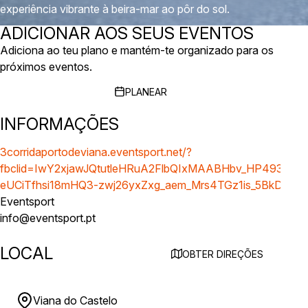
experiência vibrante à beira-mar ao pôr do sol.
ADICIONAR AOS SEUS EVENTOS
Adiciona ao teu plano e mantém-te organizado para os
próximos eventos.
PLANEAR
INFORMAÇÕES
3corridaportodeviana.eventsport.net/?
fbclid=IwY2xjawJQtutleHRuA2FlbQIxMAABHbv_HP493ZN
eUCiTfhsi18mHQ3-zwj26yxZxg_aem_Mrs4TGz1is_5BkDL8i
Eventsport
info@eventsport.pt
LOCAL
OBTER DIREÇÕES
Viana do Castelo