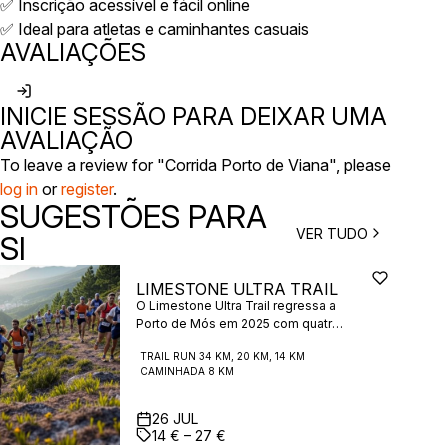
✅ Inscrição acessível e fácil online
✅ Ideal para atletas e caminhantes casuais
AVALIAÇÕES
INICIE SESSÃO PARA DEIXAR UMA
AVALIAÇÃO
To leave a review for "Corrida Porto de Viana", please
log in
or
register
.
SUGESTÕES PARA
VER TUDO
SI
LIMESTONE ULTRA TRAIL
O Limestone Ultra Trail regressa a
Porto de Mós em 2025 com quatro
distâncias de trail traçadas na
TRAIL RUN 34 KM, 20 KM, 14 KM
emblemática região calcária de
CAMINHADA 8 KM
Portugal, conhecida pelas suas
formações rochosas
impressionantes e trilhos de
26
JUL
montanha deslumbrantes. Com
14 € – 27 €