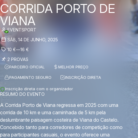
CORRIDA PORTO DE
VIANA
EVENTSPORT
SÁB, 14 DE JUNHO, 2025
10
€
—
16
€
2 PROVAS
PARCEIRO OFICIAL
MELHOR PREÇO
PAGAMENTO SEGURO
INSCRIÇÃO DIRETA
Inscrição direta com o organizador
RESUMO DO EVENTO
A Corrida Porto de Viana regressa em 2025 com uma
corrida de 10 km e uma caminhada de 5 km pela
deslumbrante paisagem costeira de Viana do Castelo.
Concebido tanto para corredores de competição como
para participantes casuais, o evento oferece uma