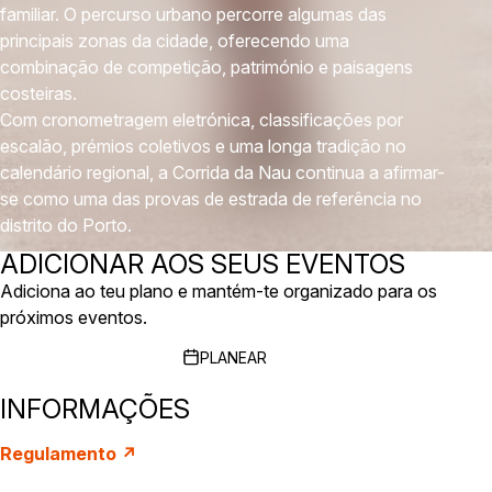
familiar. O percurso urbano percorre algumas das
principais zonas da cidade, oferecendo uma
combinação de competição, património e paisagens
costeiras.
Com cronometragem eletrónica, classificações por
escalão, prémios coletivos e uma longa tradição no
calendário regional, a Corrida da Nau continua a afirmar-
se como uma das provas de estrada de referência no
distrito do Porto.
ADICIONAR AOS SEUS EVENTOS
Adiciona ao teu plano e mantém-te organizado para os
próximos eventos.
PLANEAR
INFORMAÇÕES
Regulamento ↗