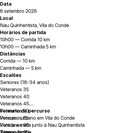
Data
6 setembro 2026
Local
Nau Quinhentista, Vila do Conde
Horários de partida
10h00 — Corrida 10 km
10h00 — Caminhada 5 km
Distâncias
Corrida — 10 km
Caminhada — 5 km
Escalões
Seniores (18–34 anos)
Veteranos 35
Veteranos 40
Veteranos 45
Veteranos 50
Formato do percurso
Veteranos 55
Percurso urbano em Vila do Conde
Veteranos 60
Partida e meta junto à Nau Quinhentista
Veteranos 65+
Tempo limite