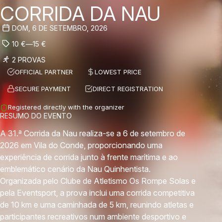
CORRIDA DA NAU
DOM, 6 DE SETEMBRO, 2026
10
€
—
15
€
2 PROVAS
OFFICIAL PARTNER
LOWEST PRICE
SECURE PAYMENT
DIRECT REGISTRATION
Registered directly with the organizer
RESUMO DO EVENTO
A 31.ª Corrida da Nau realiza-se a 6 de setembro de
2026 em Vila do Conde, proporcionando uma
experiência de corrida junto à frente marítima e ao
emblemático cenário da Nau Quinhentista.
Organizada pelo Clube de Atletismo Os Rompe Solas e
pela Eventsport, a prova inclui uma corrida competitiva
de 10 km e uma caminhada de 5 km, reunindo atletas e
participantes recreativos num ambiente desportivo e