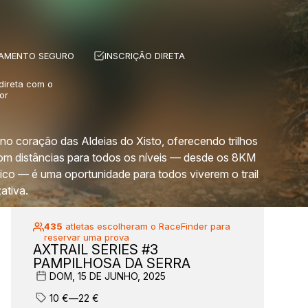
AMENTO SEGURO
INSCRIÇÃO DIRETA
 direta com o
or
 no coração das Aldeias do Xisto, oferecendo trilhos
Com distâncias para todos os níveis — desde os 8KM
co — é uma oportunidade para todos viverem o trail
ativa.
435
atletas escolheram o RaceFinder para
reservar uma prova
AXTRAIL SERIES #3
PAMPILHOSA DA SERRA
DOM, 15 DE JUNHO, 2025
10
€
—
22
€