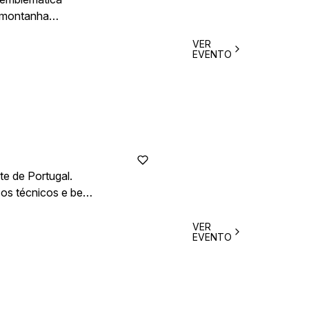
e montanha
icos para trail
VER
EVENTO
 trilhos da Serra.
te de Portugal.
sos técnicos e bem
VER
EVENTO