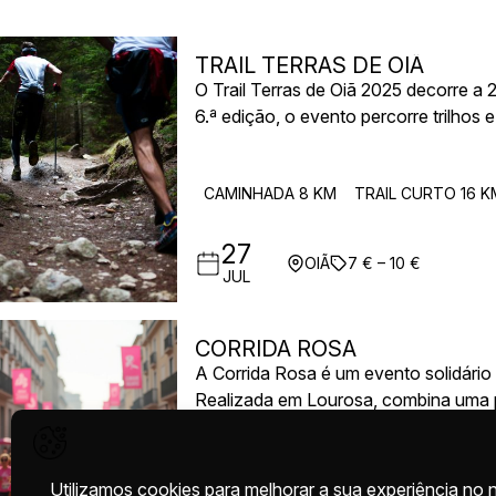
TRAIL TERRAS DE OIÃ
O Trail Terras de Oiã 2025 decorre a 2
6.ª edição, o evento percorre trilhos 
Parque da Fonte Doce e Parque da S
Com quatro formatos — duas provas 
CAMINHADA 8 KM
TRAIL CURTO 16 K
desporto para todos os níveis. A part
27
OIÃ
7 € – 10 €
JUL
CORRIDA ROSA
A Corrida Rosa é um evento solidário
Realizada em Lourosa, combina uma p
do que uma competição, é uma celebra
5 KM 5 KM
CORRIDA DE ESTRADA 5 