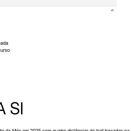
hada
curso
 SI
orto de Mós em 2025 com quatro distâncias de trail traçadas n