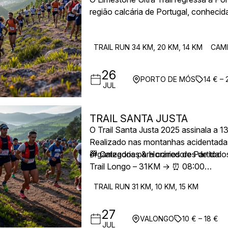
região calcária de Portugal, conheci
deslumbrantes. Com percursos que var
runners experientes e uma experiênci
TRAIL RUN 34 KM, 20 KM, 14 KM
CAM
As partidas ao final da tarde permitem
26
PORTO DE MÓS
14 € – 
JUL
TRAIL SANTA JUSTA
O Trail Santa Justa 2025 assinala a 1
Realizado nas montanhas acidentadas
organizados para corredores de todos
🏁 Categorias & Horários de Partida
Trail Longo – 31KM → ⏰ 08:00
Mini-Trail – 15KM → ⏰ 09:00
TRAIL RUN 31 KM, 10 KM, 15 KM
Trail Curto – 10KM → ⏰ 09:15
27
VALONGO
10 € – 18 €
JUL