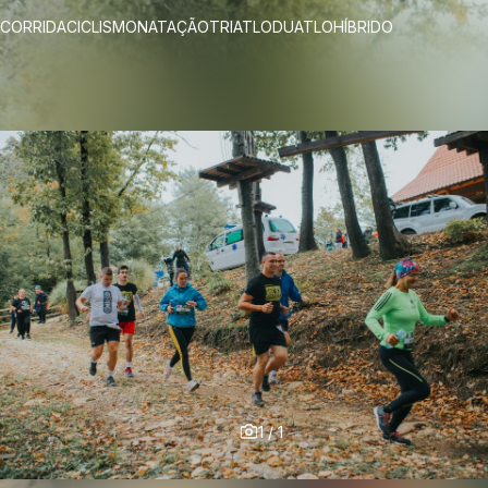
CORRIDA
CICLISMO
NATAÇÃO
TRIATLO
DUATLO
HÍBRIDO
1
/
1