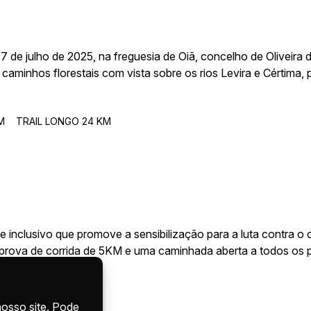
7 de julho de 2025, na freguesia de Oiã, concelho de Oliveira 
e caminhos florestais com vista sobre os rios Levira e Cértima
eara.
cronometradas, uma caminhada e uma prova infantil — o eve
M
TRAIL LONGO 24 KM
ida e chegada realizam-se no Parque da Vila, junto à Junta de 
 e inclusivo que promove a sensibilização para a luta contra 
rova de corrida de 5KM e uma caminhada aberta a todos os pa
ção da vida, da união e da força feminina.
KM
CAMINHADA 5 KM