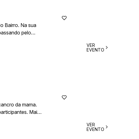
do Bairro. Na sua
, passando pelo
VER
nto promove o
EVENTO
Freguesia de Oiã.
o cancro da mama.
rticipantes. Mais
VER
EVENTO