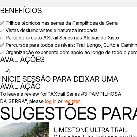
BENEFÍCIOS
✅ Trilhos técnicos nas serras da Pampilhosa da Serra
✅ Vistas deslumbrantes e natureza intocada
✅ Parte do circuito AXtrail Series nas Aldeias do Xisto
✅ Percursos para todos os níveis: Trail Longo, Curto e Camin
✅ Organização experiente com apoio ao longo de todo o per
AVALIAÇÕES
INICIE SESSÃO PARA DEIXAR UMA
AVALIAÇÃO
To leave a review for "AXtrail Series #3 PAMPILHOSA
DA SERRA", please
log in
or
register
.
SUGESTÕES PARA
LIMESTONE ULTRA TRAIL
O Limestone Ultra Trail regressa a P