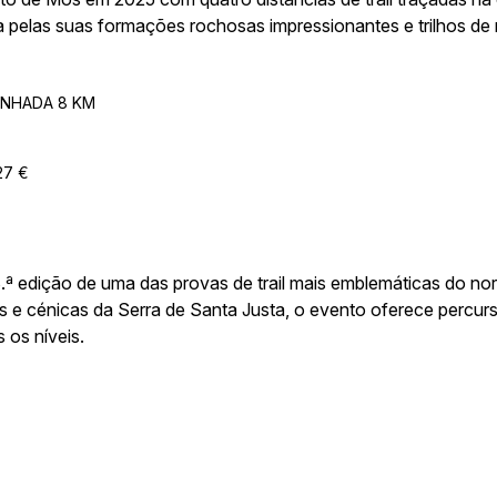
da pelas suas formações rochosas impressionantes e trilhos d
iam entre os 8 km e os 34 km, o evento oferece desafios técn
a imersiva na natureza para os caminhantes.
INHADA 8 KM
 aos participantes desfrutar da luz dourada do entardecer pelos
27 €
3.ª edição de uma das provas de trail mais emblemáticas do nor
 e cénicas da Serra de Santa Justa, o evento oferece percur
 os níveis.