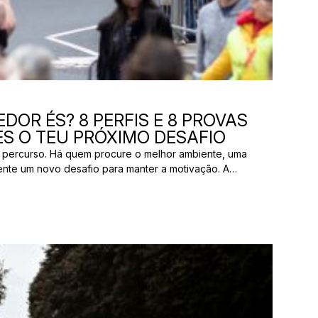
DOR ÉS? 8 PERFIS E 8 PROVAS
S O TEU PRÓXIMO DESAFIO
 percurso. Há quem procure o melhor ambiente, uma
ente um novo desafio para manter a motivação. A
os pelas mesmas razões. E uma prova que parece
ão ter nada a ver com aquilo que outro […]