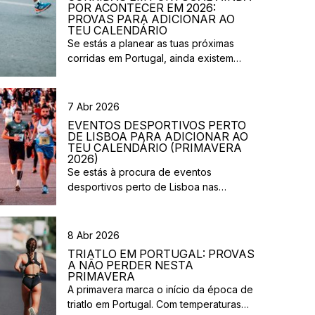
POR ACONTECER EM 2026:
PROVAS PARA ADICIONAR AO
TEU CALENDÁRIO
Se estás a planear as tuas próximas
corridas em Portugal, ainda existem
várias provas previstas para os próximos
meses de 2026. Entre corridas urbanas,
eventos solidários e provas em
7 Abr 2026
diferentes regiões do país, há opções
EVENTOS DESPORTIVOS PERTO
para atletas com vários níveis de
DE LISBOA PARA ADICIONAR AO
experiência. Nesta lista reunimos
TEU CALENDÁRIO (PRIMAVERA
2026)
algumas corridas que ainda vão
Se estás à procura de eventos
acontecer em 2026 e que […]
desportivos perto de Lisboa nas
próximas semanas, há várias corridas e
iniciativas abertas à participação que
vão acontecer na região durante esta
8 Abr 2026
primavera. Entre corridas solidárias,
TRIATLO EM PORTUGAL: PROVAS
provas urbanas e eventos de trail,
A NÃO PERDER NESTA
existem opções para diferentes níveis e
PRIMAVERA
A primavera marca o início da época de
objetivos. Aqui ficam algumas sugestões
triatlo em Portugal. Com temperaturas
de eventos desportivos perto de Lisboa