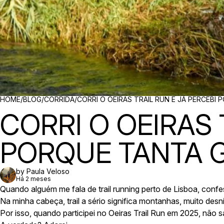
BREADCRUMBS
HOME
/
BLOG
/
CORRIDA
/
CORRI O OEIRAS TRAIL RUN E JÁ PERCEB
CORRI O OEIRAS 
PORQUE TANTA 
by Paula Veloso
Há 2 meses
Quando alguém me fala de trail running perto de Lisboa, conf
Na minha cabeça, trail a sério significa montanhas, muito desn
Por isso, quando participei no Oeiras Trail Run em 2025, não 