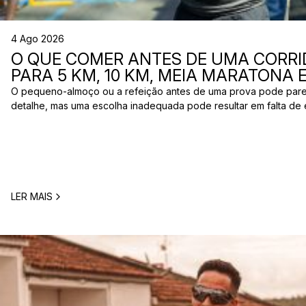
4 Ago 2026
O QUE COMER ANTES DE UMA CORRI
PARA 5 KM, 10 KM, MEIA MARATONA
O pequeno-almoço ou a refeição antes de uma prova pode par
detalhe, mas uma escolha inadequada pode resultar em falta de 
estômago ou vontade de ir à casa de banho poucos minutos antes
comum entre corredores: o que comer antes de uma corrida? A 
LER MAIS