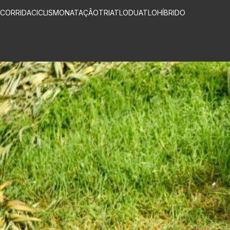
CORRIDA
CICLISMO
NATAÇÃO
TRIATLO
DUATLO
HÍBRIDO