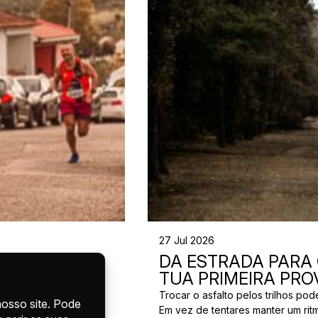
27 Jul 2026
INAR PARA
DA ESTRADA PARA O
E 12
TUA PRIMEIRA PRO
Trocar o asfalto pelos trilhos p
Em vez de tentares manter um rit
res. Os seus 21,1 km