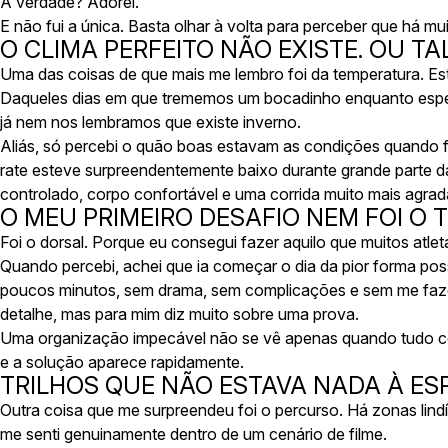
A verdade? Adorei.
E não fui a única. Basta olhar à volta para perceber que há mu
O CLIMA PERFEITO NÃO EXISTE. OU TA
Uma das coisas de que mais me lembro foi da temperatura. Est
Daqueles dias em que trememos um bocadinho enquanto esper
já nem nos lembramos que existe inverno.
Aliás, só percebi o quão boas estavam as condições quando fu
rate esteve surpreendentemente baixo durante grande parte da
controlado, corpo confortável e uma corrida muito mais agrad
O MEU PRIMEIRO DESAFIO NEM FOI O T
Foi o dorsal. Porque eu consegui fazer aquilo que muitos atle
Quando percebi, achei que ia começar o dia da pior forma pos
poucos minutos, sem drama, sem complicações e sem me fazer
detalhe, mas para mim diz muito sobre uma prova.
Uma organização impecável não se vê apenas quando tudo c
e a solução aparece rapidamente.
TRILHOS QUE NÃO ESTAVA NADA À E
Outra coisa que me surpreendeu foi o percurso. Há zonas lind
me senti genuinamente dentro de um cenário de filme.