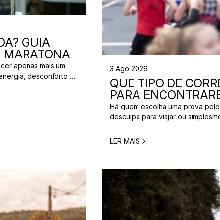
DA? GUIA
 E MARATONA
ecer apenas mais um
3 Ago 2026
energia, desconforto no
QUE TIPO DE CORRE
 da partida. A dúvida é
PARA ENCONTRARE
[…]
Há quem escolha uma prova pelo
desculpa para viajar ou simplesm
verdade é que nem todos correm
perfeita para um corredor pode n
LER MAIS