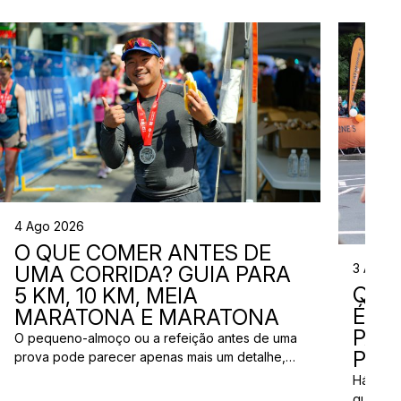
4 Ago 2026
O QUE COMER ANTES DE
3 Ago 
UMA CORRIDA? GUIA PARA
QUE
5 KM, 10 KM, MEIA
ÉS? 
MARATONA E MARATONA
PAR
O pequeno-almoço ou a refeição antes de uma
PRÓ
prova pode parecer apenas mais um detalhe,
mas uma escolha inadequada pode resultar em
Há quem
falta de energia, desconforto no estômago ou
quem pr