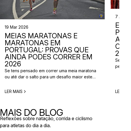
7 Abr 2
EVE
19 Mar 2026
PER
MEIAS MARATONAS E
ADI
MARATONAS EM
CAL
PORTUGAL: PROVAS QUE
2026
AINDA PODES CORRER EM
Se está
2026
perto d
Se tens pensado em correr uma meia maratona
corridas
ou até dar o salto para um desafio maior este
vão aco
ano, este é o momento certo para começar a
Entre co
planear. Entre a primavera e o verão, o
eventos 
LER MAIS
LER MAI
calendário de provas em Portugal ganha vida.
níveis e
Há eventos por todo o país, diferentes formatos
de even
e experiências para todos os […]
MAIS DO BLOG
Reflexões sobre natação, corrida e ciclismo
para atletas do dia a dia.