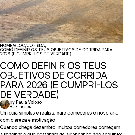
BREADCRUMBS
HOME
/
BLOG
/
CORRIDA
/
COMO DEFINIR OS TEUS OBJETIVOS DE CORRIDA PARA
2026 (E CUMPRI-LOS DE VERDADE)
COMO DEFINIR OS TEUS
OBJETIVOS DE CORRIDA
PARA 2026 (E CUMPRI-LOS
DE VERDADE)
by Paula Veloso
Há 8 meses
Um guia simples e realista para começares o novo ano
com clareza e motivação
Quando chega dezembro, muitos corredores começam
a imaginar o que gostariam de alcançar no ano seguinte: