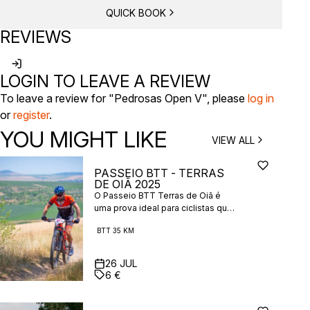
QUICK BOOK
REVIEWS
LOGIN TO LEAVE A REVIEW
To leave a review for "Pedrosas Open V", please
log in
or
register
.
YOU MIGHT LIKE
VIEW ALL
PASSEIO BTT - TERRAS
DE OIÃ 2025
O Passeio BTT Terras de Oiã é
uma prova ideal para ciclistas que
procuram uma experiência
BTT 35 KM
descontraída, mas com algum
desafio, em contacto direto com a
natureza. Com 35 km de percurso,
26
JUL
o evento promove o convívio, o
6 €
lazer e a descoberta das
paisagens naturais da região de
Oliveira do Bairro, aberto a todos