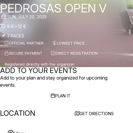
PEDROSAS OPEN V
SUN, JULY 20, 2025
8
€
—
12
€
3 RACES
OFFICIAL PARTNER
LOWEST PRICE
SECURE PAYMENT
DIRECT REGISTRATION
Registered directly with the organizer
ADD TO YOUR EVENTS
Add to your plan and stay organized for upcoming
events.
PLAN IT
LOCATION
GET DIRECTIONS