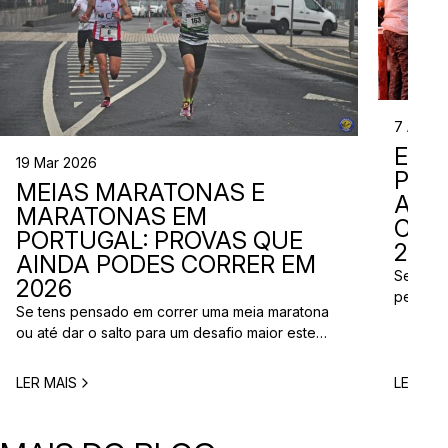
7 Abr 2
EVE
19 Mar 2026
PER
MEIAS MARATONAS E
ADI
MARATONAS EM
CAL
PORTUGAL: PROVAS QUE
2026
AINDA PODES CORRER EM
Se está
2026
perto d
Se tens pensado em correr uma meia maratona
corridas
ou até dar o salto para um desafio maior este
vão aco
ano, este é o momento certo para começar a
Entre co
planear. Entre a primavera e o verão, o
eventos 
LER MAIS
LER MAI
calendário de provas em Portugal ganha vida.
níveis e
Há eventos por todo o país, diferentes formatos
de even
e experiências para todos os […]