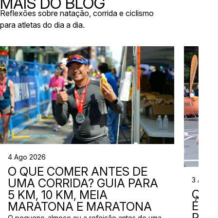
MAIS DO BLOG
Reflexões sobre natação, corrida e ciclismo
para atletas do dia a dia.
4 Ago 2026
O QUE COMER ANTES DE
3 Ago 
UMA CORRIDA? GUIA PARA
QUE
5 KM, 10 KM, MEIA
ÉS? 
MARATONA E MARATONA
PAR
O pequeno-almoço ou a refeição antes de uma